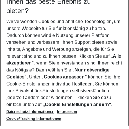
Ihnen das beste Erlebnis zu
12.08.26
–
10.08.27
5-8 Nächte
bieten?
Wer wird verreisen
2 Erwachsene
Keine Kinder
Wir verwenden Cookies und ähnliche Technologien, um
unsere Webseite für Sie funktionsfähig zu halten.
Mehr Filter anzeigen
Dadurch können wir die Nutzung unserer Plattform
verstehen und verbessern, Ihnen Support bieten sowie
Inhalte, Angebote und Werbung anzeigen, die für Sie
relevant sind und zu Ihnen passen. Klicken Sie auf
„Alle
akzeptieren“
, wenn Sie einverstanden sind. Ihnen reicht
das Nötigste? Dann wählen Sie
„Nur notwendige
Footer
Cookies“
. Unter
„Cookies anpassen“
können Sie Ihre
Footer navigation
Cookie-Einstellungen individuell festlegen. Sie können
Über uns
Ihre Privatsphäre-Einstellungen selbstverständlich
AGB
jederzeit ändern oder widerrufen – klicken Sie dazu
Service & Hilfe
Cookie-Einstellungen ändern
einfach unten auf
„Cookie-Einstellungen ändern“
.
Barrierefreies Reisen
Datenschutz-Informationen
Impressum
Cookie-Richtlinie
Folgen Sie uns
Check-in
Cookie/Tracking-Informationen
Datenschutz
FAQ
Impressum