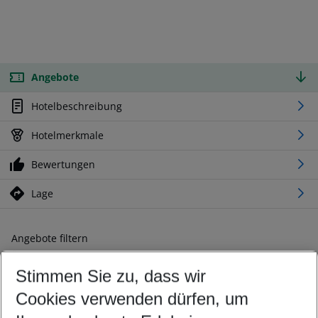
Angebote
Hotelbeschreibung
Hotelmerkmale
Bewertungen
Lage
Angebote filtern
Ändern Sie Ihre Kriterien nach Ihren Wünschen
Stimmen Sie zu, dass wir
Abflughafen wählen
Beliebiger Abflughafen
Cookies verwenden dürfen, um
Reisezeitraum wählen