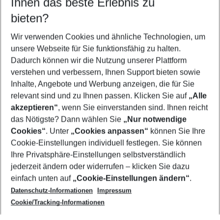
Ihnen das beste Erlebnis zu
09.08.26
–
07.08.27
5-8 Nächte
bieten?
Wer wird verreisen
2 Erwachsene
Keine Kinder
Wir verwenden Cookies und ähnliche Technologien, um
unsere Webseite für Sie funktionsfähig zu halten.
Mehr Filter anzeigen
Dadurch können wir die Nutzung unserer Plattform
verstehen und verbessern, Ihnen Support bieten sowie
Inhalte, Angebote und Werbung anzeigen, die für Sie
relevant sind und zu Ihnen passen. Klicken Sie auf
„Alle
akzeptieren“
, wenn Sie einverstanden sind. Ihnen reicht
das Nötigste? Dann wählen Sie
„Nur notwendige
Footer
Cookies“
. Unter
„Cookies anpassen“
können Sie Ihre
Footer navigation
Cookie-Einstellungen individuell festlegen. Sie können
Über uns
Ihre Privatsphäre-Einstellungen selbstverständlich
AGB
jederzeit ändern oder widerrufen – klicken Sie dazu
Service & Hilfe
Cookie-Einstellungen ändern
einfach unten auf
„Cookie-Einstellungen ändern“
.
Barrierefreies Reisen
Datenschutz-Informationen
Impressum
Cookie-Richtlinie
Folgen Sie uns
Check-in
Cookie/Tracking-Informationen
Datenschutz
FAQ
Impressum