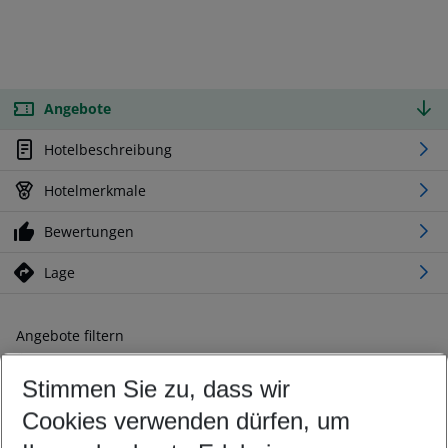
Angebote
Hotelbeschreibung
Hotelmerkmale
Bewertungen
Lage
Angebote filtern
Ändern Sie Ihre Kriterien nach Ihren Wünschen
Stimmen Sie zu, dass wir
Abflughafen wählen
Beliebiger Abflughafen
Cookies verwenden dürfen, um
Reisezeitraum wählen