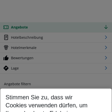
Angebote
Hotelbeschreibung
Hotelmerkmale
Bewertungen
Lage
Angebote filtern
Ändern Sie Ihre Kriterien nach Ihren Wünschen
Stimmen Sie zu, dass wir
Abflughafen wählen
Beliebiger Abflughafen
Cookies verwenden dürfen, um
Reisezeitraum wählen