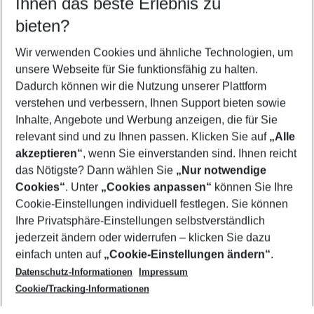
Ihnen das beste Erlebnis zu
09.08.26
–
07.08.27
5-8 Nächte
bieten?
Wer wird verreisen
2 Erwachsene
Keine Kinder
Wir verwenden Cookies und ähnliche Technologien, um
unsere Webseite für Sie funktionsfähig zu halten.
Mehr Filter anzeigen
Dadurch können wir die Nutzung unserer Plattform
verstehen und verbessern, Ihnen Support bieten sowie
Inhalte, Angebote und Werbung anzeigen, die für Sie
relevant sind und zu Ihnen passen. Klicken Sie auf
„Alle
akzeptieren“
, wenn Sie einverstanden sind. Ihnen reicht
das Nötigste? Dann wählen Sie
„Nur notwendige
Footer
Cookies“
. Unter
„Cookies anpassen“
können Sie Ihre
Footer navigation
Cookie-Einstellungen individuell festlegen. Sie können
Über uns
Ihre Privatsphäre-Einstellungen selbstverständlich
AGB
jederzeit ändern oder widerrufen – klicken Sie dazu
Service & Hilfe
Cookie-Einstellungen ändern
einfach unten auf
„Cookie-Einstellungen ändern“
.
Barrierefreies Reisen
Datenschutz-Informationen
Impressum
Cookie-Richtlinie
Folgen Sie uns
Check-in
Cookie/Tracking-Informationen
Datenschutz
FAQ
Impressum