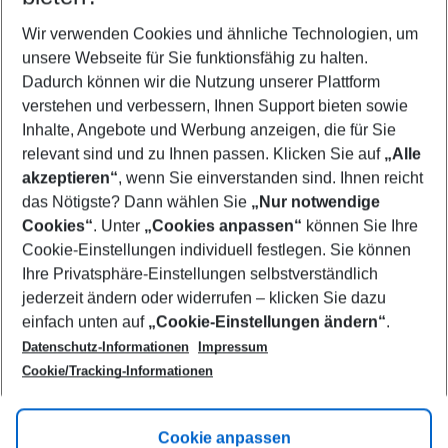
Wer wird verreisen
2 Erwachsene
Keine Kinder
Wir verwenden Cookies und ähnliche Technologien, um
unsere Webseite für Sie funktionsfähig zu halten.
Mehr Filter anzeigen
Dadurch können wir die Nutzung unserer Plattform
verstehen und verbessern, Ihnen Support bieten sowie
Inhalte, Angebote und Werbung anzeigen, die für Sie
relevant sind und zu Ihnen passen. Klicken Sie auf
„Alle
akzeptieren“
, wenn Sie einverstanden sind. Ihnen reicht
das Nötigste? Dann wählen Sie
„Nur notwendige
Footer
Cookies“
. Unter
„Cookies anpassen“
können Sie Ihre
Footer navigation
Cookie-Einstellungen individuell festlegen. Sie können
Über uns
Ihre Privatsphäre-Einstellungen selbstverständlich
AGB
jederzeit ändern oder widerrufen – klicken Sie dazu
Service & Hilfe
Cookie-Einstellungen ändern
einfach unten auf
„Cookie-Einstellungen ändern“
.
Barrierefreies Reisen
Datenschutz-Informationen
Impressum
Cookie-Richtlinie
Folgen Sie uns
Check-in
Cookie/Tracking-Informationen
Datenschutz
FAQ
Impressum
Flugbeschränkungen
Hilfe & Kontakt
Cookie anpassen