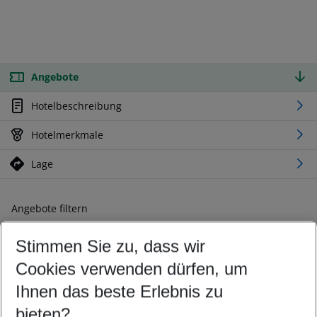
Angebote
Hotelbeschreibung
Hotelmerkmale
Lage
Angebote filtern
Ändern Sie Ihre Kriterien nach Ihren Wünschen
Stimmen Sie zu, dass wir
Abflughafen wählen
Beliebiger Abflughafen
Cookies verwenden dürfen, um
Reisezeitraum wählen
Ihnen das beste Erlebnis zu
10.08.26
–
08.08.27
5-8 Nächte
bieten?