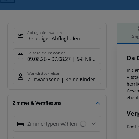
Abflughafen wählen
Ang
Beliebiger Abflughafen
Hot
Reisezeitraum wählen
Da 
09.08.26
–
07.08.27
5-8 Nächte
In Ce
Wer wird verreisen
Altst
2 Erwachsene
Keine Kinder
herrl
Gesch
ebenf
Zimmer & Verpflegung
Ver
Zimmertypen wählen
Konti