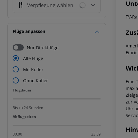
Unt
Verpflegung wählen
TV-R
Zus
Flüge anpassen
Ameri
Nur Direktflüge
Einri
Alle Flüge
Wic
Mit Koffer
Ohne Koffer
Eine 
maxim
Flugdauer
Flugdauer
Zielg
zur V
Bis zu 24 Stunden
Uhr a
Servi
Abflugzeiten
Abflugzeiten
Hin
00:00
23:59