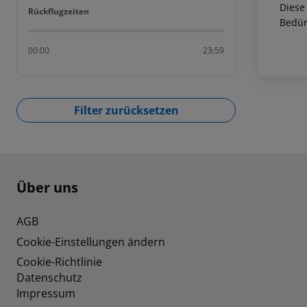
Diese
Rückflugzeiten
Rückflugzeiten
Bedür
00:00
23:59
Filter zurücksetzen
Footer
Footer navigation
Über uns
AGB
Cookie-Einstellungen ändern
Cookie-Richtlinie
Datenschutz
Impressum