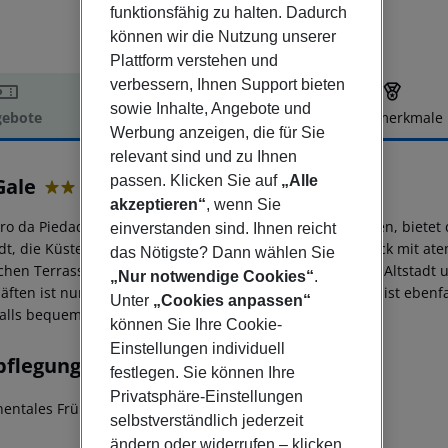
funktionsfähig zu halten. Dadurch
können wir die Nutzung unserer
Plattform verstehen und
verbessern, Ihnen Support bieten
sowie Inhalte, Angebote und
ebote
Hotelbeschreibung
Hotelmerkmale
Werbung anzeigen, die für Sie
elbeschreibung
relevant sind und zu Ihnen
passen. Klicken Sie auf
„Alle
Gale
2
akzeptieren“
, wenn Sie
rro da Piedade, dem höchsten Punkt von Albufeira, gelegen, bietet
einverstanden sind. Ihnen reicht
adt, die Küste und das offene Meer. Genießt euer Frühstück mit a
das Nötigste? Dann wählen Sie
ichen Terrasse. Das Stadtzentrum mit seiner historischen Altstadt
„Nur notwendige Cookies“
.
äften ist nur 300 m entfernt. Der Strand Praia do Peneco ist ebenfa
Unter
„Cookies anpassen“
alls bequem erreichbar.
können Sie Ihre Cookie-
Einstellungen individuell
pflegung
festlegen. Sie können Ihre
Privatsphäre-Einstellungen
nentales Frühstück: 08:00:00 - 10:00:00
Frühstück
selbstverständlich jederzeit
ändern oder widerrufen – klicken