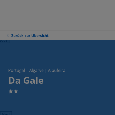
Zurück zur Übersicht
ious
Portugal | Algarve | Albufeira
Da Gale
2
Next