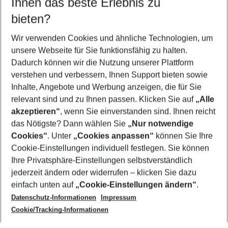
Ihnen das beste Erlebnis zu
11.08.26
–
09.08.27
5-8 Nächte
bieten?
Wer wird verreisen
2 Erwachsene
Keine Kinder
Wir verwenden Cookies und ähnliche Technologien, um
unsere Webseite für Sie funktionsfähig zu halten.
Mehr Filter anzeigen
Dadurch können wir die Nutzung unserer Plattform
verstehen und verbessern, Ihnen Support bieten sowie
Inhalte, Angebote und Werbung anzeigen, die für Sie
relevant sind und zu Ihnen passen. Klicken Sie auf
„Alle
akzeptieren“
, wenn Sie einverstanden sind. Ihnen reicht
das Nötigste? Dann wählen Sie
„Nur notwendige
Footer
Cookies“
. Unter
„Cookies anpassen“
können Sie Ihre
Footer navigation
Cookie-Einstellungen individuell festlegen. Sie können
Über uns
Ihre Privatsphäre-Einstellungen selbstverständlich
AGB
jederzeit ändern oder widerrufen – klicken Sie dazu
Service & Hilfe
Cookie-Einstellungen ändern
einfach unten auf
„Cookie-Einstellungen ändern“
.
Barrierefreies Reisen
Datenschutz-Informationen
Impressum
Cookie-Richtlinie
Folgen Sie uns
Check-in
Cookie/Tracking-Informationen
Datenschutz
FAQ
Impressum