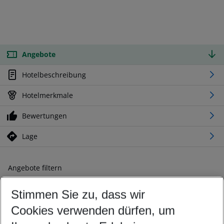
Angebote
Hotelbeschreibung
Hotelmerkmale
Bewertungen
Lage
Angebote filtern
Ändern Sie Ihre Kriterien nach Ihren Wünschen
Stimmen Sie zu, dass wir
Abflughafen wählen
Beliebiger Abflughafen
Cookies verwenden dürfen, um
Reisezeitraum wählen