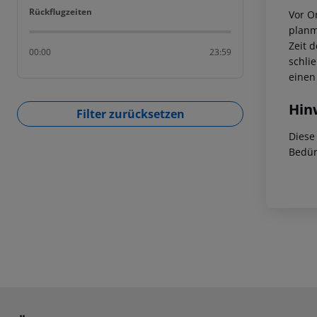
Rückflugzeiten
Rückflugzeiten
Vor Or
planm
Zeit 
00:00
23:59
schli
einen
Hin
Filter zurücksetzen
Diese
Bedür
Footer