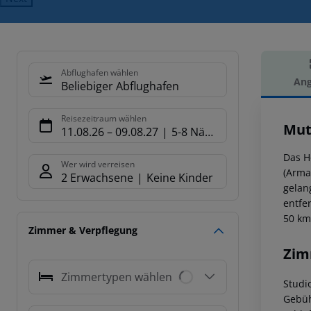
Abflughafen wählen
Ang
Beliebiger Abflughafen
Hot
Reisezeitraum wählen
Mut
11.08.26
–
09.08.27
5-8 Nächte
Das H
Wer wird verreisen
(Arma
2 Erwachsene
Keine Kinder
gelan
entfe
50 km 
Zimmer & Verpflegung
Zim
Zimmertypen wählen
Studio
Gebüh