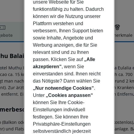
unsere Webseite für Sie
funktionsfähig zu halten. Dadurch
können wir die Nutzung unserer
Plattform verstehen und
verbessern, Ihnen Support bieten
ebote
Hotelbeschreibung
Hotelmerkmale
sowie Inhalte, Angebote und
elbeschreibung
Werbung anzeigen, die für Sie
relevant sind und zu Ihnen
hu Balaia Sol
passen. Klicken Sie auf
„Alle
3
akzeptieren“
, wenn Sie
otel Muthu Balaia Sol liegt ca. 2 km vom Sandstrand Santa Eulalia e
einverstanden sind. Ihnen reicht
cao ca. 15 km, Albufeira ca. 4 km). Ein Supermarkt ist nach ca. 7
gt man nach rund 2 km. Auch die nächste Diskothek liegt rund 2 km e
das Nötigste? Dann wählen Sie
rnt). Zur ärztlichen Versorgung im Notfall befindet sich ein Kranke
„Nur notwendige Cookies“
.
entfernt. Ein weiterer Flughafen (LIS) liegt in etwa 254 km Entfern
Unter
„Cookies anpassen“
können Sie Ihre Cookie-
merbeschreibung
Einstellungen individuell
festlegen. Sie können Ihre
 (Balkon oder Terrasse): Mit Kitchenette, Wasserkocher (kostenlos),
Privatsphäre-Einstellungen
r) und Flatscreen-Sat-TV sowie zentral gesteuerter Klimaanlage. B
selbstverständlich jederzeit