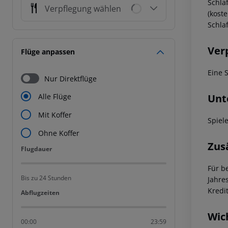
Schla
Verpflegung wählen
(kost
Schla
Ver
Flüge anpassen
Eine 
Nur Direktflüge
Unt
Alle Flüge
Mit Koffer
Spiel
Ohne Koffer
Zus
Flugdauer
Flugdauer
Für b
Bis zu 24 Stunden
Jahre
Kredi
Abflugzeiten
Abflugzeiten
Wic
00:00
23:59