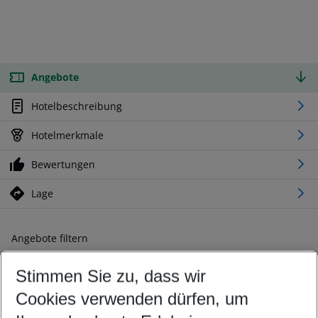
Angebote
Hotelbeschreibung
Hotelmerkmale
Bewertungen
Lage
Angebote filtern
Ändern Sie Ihre Kriterien nach Ihren Wünschen
Stimmen Sie zu, dass wir
Abflughafen wählen
Beliebiger Abflughafen
Cookies verwenden dürfen, um
Reisezeitraum wählen