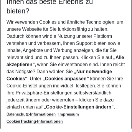
Ihnen das beste Erlebnis zu
11.08.26
–
09.08.27
5-8 Nächte
bieten?
Wer wird verreisen
2 Erwachsene
Keine Kinder
Wir verwenden Cookies und ähnliche Technologien, um
unsere Webseite für Sie funktionsfähig zu halten.
Mehr Filter anzeigen
Dadurch können wir die Nutzung unserer Plattform
verstehen und verbessern, Ihnen Support bieten sowie
Inhalte, Angebote und Werbung anzeigen, die für Sie
relevant sind und zu Ihnen passen. Klicken Sie auf
„Alle
akzeptieren“
, wenn Sie einverstanden sind. Ihnen reicht
das Nötigste? Dann wählen Sie
„Nur notwendige
Footer
Cookies“
. Unter
„Cookies anpassen“
können Sie Ihre
Footer navigation
Cookie-Einstellungen individuell festlegen. Sie können
Über uns
Ihre Privatsphäre-Einstellungen selbstverständlich
AGB
jederzeit ändern oder widerrufen – klicken Sie dazu
Service & Hilfe
Cookie-Einstellungen ändern
einfach unten auf
„Cookie-Einstellungen ändern“
.
Barrierefreies Reisen
Datenschutz-Informationen
Impressum
Cookie-Richtlinie
Folgen Sie uns
Check-in
Cookie/Tracking-Informationen
Datenschutz
FAQ
Impressum