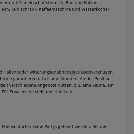
mmer und Gemeinschaftsbereich, Bad und Balkon.
e, Fön, Kühlschrank, Kaffeemaschine und Wasserkocher.
 akzeptieren
end Hallenbäder witterungsunabhängiges Badevergnügen
chirme garantieren erholsame Stunden. An der Poolbar
zeit verschiedene Angebote nutzen, z.B. eine Sauna, ein
ür Erwachsene stellt das Hotel ein
. Ebenso dürfen keine Partys gefeiert werden. Bei der