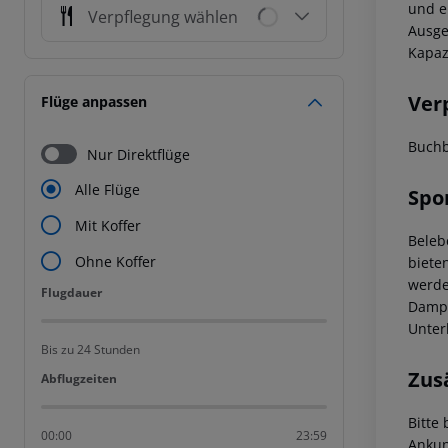
und e
Verpflegung wählen
Ausge
Kapaz
Ver
Flüge anpassen
Buchb
Nur Direktflüge
Alle Flüge
Spo
Mit Koffer
Beleb
Ohne Koffer
biete
werde
Flugdauer
Flugdauer
Dampf
Unter
Bis zu 24 Stunden
Zus
Abflugzeiten
Abflugzeiten
Bitte
00:00
23:59
Ankun