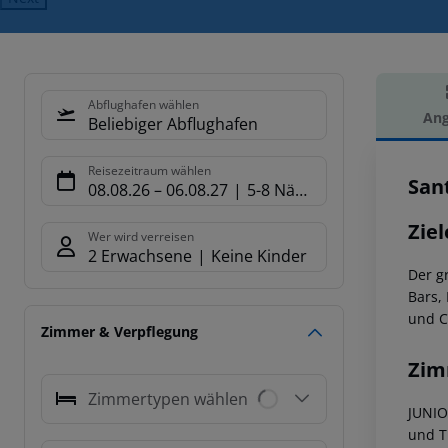
Abflughafen wählen
Ang
Beliebiger Abflughafen
Hot
Reisezeitraum wählen
Sant
08.08.26
–
06.08.27
5-8 Nächte
Ziel
Wer wird verreisen
2 Erwachsene
Keine Kinder
Der g
Bars,
und C
Zimmer & Verpflegung
Zim
Zimmertypen wählen
JUNIO
und T