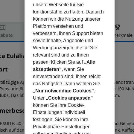
unsere Webseite für Sie
funktionsfähig zu halten. Dadurch
können wir die Nutzung unserer
Plattform verstehen und
verbessern, Ihnen Support bieten
ebote
Hotelbeschreibung
Hotelmerkmale
sowie Inhalte, Angebote und
elbeschreibung
Werbung anzeigen, die für Sie
a Eulália Suite Hotel & Spa
relevant sind und zu Ihnen
4
passen. Klicken Sie auf
„Alle
ort
akzeptieren“
, wenn Sie
einverstanden sind. Ihnen reicht
roßzügige Apartment-Komplex liegt etwa 650 Meter vom Sandstrand e
das Nötigste? Dann wählen Sie
 Pubs und öffentliche Verkehrsmittel befinden sich in etwa 100 Met
„Nur notwendige Cookies“
.
lubs. Das Stadtzentrum Albufeiras befindet sich in ca. 2 km.
Unter
„Cookies anpassen“
können Sie Ihre Cookie-
merbeschreibung
Einstellungen individuell
festlegen. Sie können Ihre
RSUITE: 40 m2 Fläche, mit einem Schlafzimmerbereich und Gemeins
Privatsphäre-Einstellungen
isch auf dem Balkon, Sat-TV, Klimaanlage, Fön, Kühlschrank, Kaff
selbstverständlich jederzeit