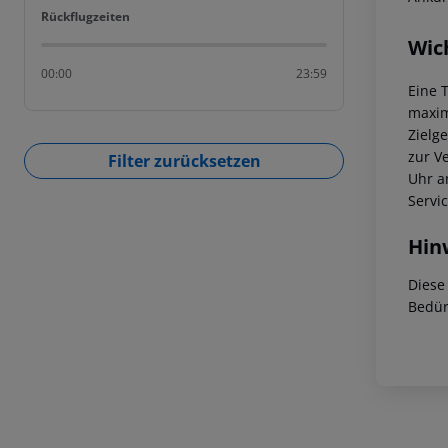
Rückflugzeiten
Rückflugzeiten
Wic
00:00
23:59
Eine 
maxim
Zielg
zur V
Filter zurücksetzen
Uhr a
Servi
Hin
Diese
Bedür