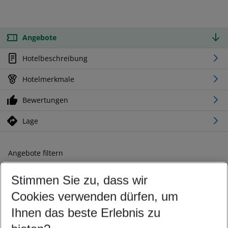
Angebote
Hotelbeschreibung
Hotelmerkmale
Bewertungen
Lage
Angebote filtern
Ändern Sie Ihre Kriterien nach Ihren Wünschen
Stimmen Sie zu, dass wir
Abflughafen wählen
Beliebiger Abflughafen
Cookies verwenden dürfen, um
Reisezeitraum wählen
Ihnen das beste Erlebnis zu
09.08.26
–
07.08.27
5-8 Nächte