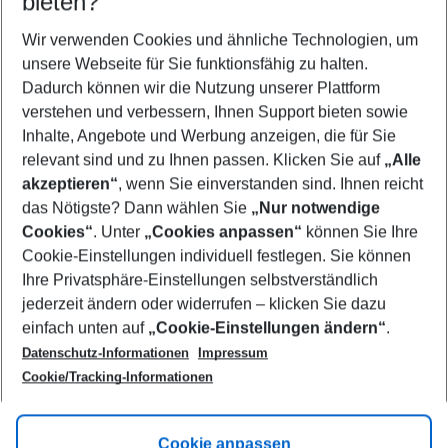
bieten?
Wer wird verreisen
2 Erwachsene
Keine Kinder
Wir verwenden Cookies und ähnliche Technologien, um
unsere Webseite für Sie funktionsfähig zu halten.
Mehr Filter anzeigen
Dadurch können wir die Nutzung unserer Plattform
verstehen und verbessern, Ihnen Support bieten sowie
Inhalte, Angebote und Werbung anzeigen, die für Sie
relevant sind und zu Ihnen passen. Klicken Sie auf
„Alle
akzeptieren“
, wenn Sie einverstanden sind. Ihnen reicht
das Nötigste? Dann wählen Sie
„Nur notwendige
Footer
Cookies“
. Unter
„Cookies anpassen“
können Sie Ihre
Footer navigation
Cookie-Einstellungen individuell festlegen. Sie können
Über uns
Ihre Privatsphäre-Einstellungen selbstverständlich
AGB
jederzeit ändern oder widerrufen – klicken Sie dazu
Service & Hilfe
Cookie-Einstellungen ändern
einfach unten auf
„Cookie-Einstellungen ändern“
.
Barrierefreies Reisen
Datenschutz-Informationen
Impressum
Cookie-Richtlinie
Folgen Sie uns
Check-in
Cookie/Tracking-Informationen
Datenschutz
FAQ
Impressum
Flugbeschränkungen
Hilfe & Kontakt
Cookie anpassen