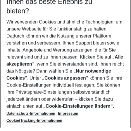
Ihnen das beste Erlebnis zu
10.08.26
–
08.08.27
5-8 Nächte
bieten?
Wer wird verreisen
2 Erwachsene
Keine Kinder
Wir verwenden Cookies und ähnliche Technologien, um
unsere Webseite für Sie funktionsfähig zu halten.
Mehr Filter anzeigen
Dadurch können wir die Nutzung unserer Plattform
verstehen und verbessern, Ihnen Support bieten sowie
Inhalte, Angebote und Werbung anzeigen, die für Sie
relevant sind und zu Ihnen passen. Klicken Sie auf
„Alle
akzeptieren“
, wenn Sie einverstanden sind. Ihnen reicht
das Nötigste? Dann wählen Sie
„Nur notwendige
Footer
Cookies“
. Unter
„Cookies anpassen“
können Sie Ihre
Footer navigation
Cookie-Einstellungen individuell festlegen. Sie können
Über uns
Ihre Privatsphäre-Einstellungen selbstverständlich
AGB
jederzeit ändern oder widerrufen – klicken Sie dazu
Service & Hilfe
Cookie-Einstellungen ändern
einfach unten auf
„Cookie-Einstellungen ändern“
.
Barrierefreies Reisen
Datenschutz-Informationen
Impressum
Cookie-Richtlinie
Folgen Sie uns
Check-in
Cookie/Tracking-Informationen
Datenschutz
FAQ
Impressum