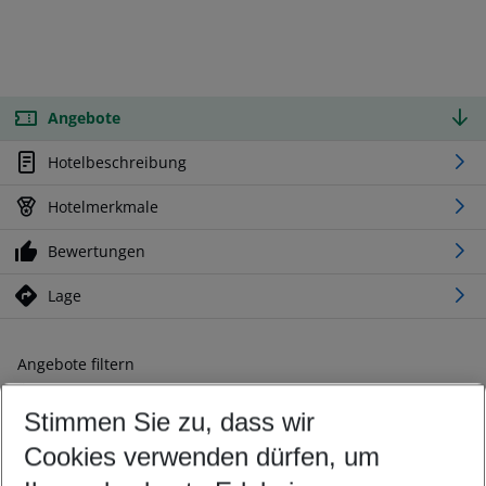
Angebote
Hotelbeschreibung
Hotelmerkmale
Bewertungen
Lage
Angebote filtern
Ändern Sie Ihre Kriterien nach Ihren Wünschen
Stimmen Sie zu, dass wir
Abflughafen wählen
Beliebiger Abflughafen
Cookies verwenden dürfen, um
Reisezeitraum wählen