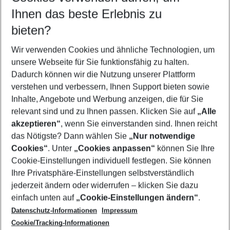
Reisezeitraum wählen
Ihnen das beste Erlebnis zu
11.08.26
–
09.08.27
5-8 Nächte
bieten?
Wer wird verreisen
2 Erwachsene
Keine Kinder
Wir verwenden Cookies und ähnliche Technologien, um
unsere Webseite für Sie funktionsfähig zu halten.
Mehr Filter anzeigen
Dadurch können wir die Nutzung unserer Plattform
verstehen und verbessern, Ihnen Support bieten sowie
Inhalte, Angebote und Werbung anzeigen, die für Sie
relevant sind und zu Ihnen passen. Klicken Sie auf
„Alle
akzeptieren“
, wenn Sie einverstanden sind. Ihnen reicht
das Nötigste? Dann wählen Sie
„Nur notwendige
Footer
Cookies“
. Unter
„Cookies anpassen“
können Sie Ihre
Footer navigation
Cookie-Einstellungen individuell festlegen. Sie können
Über uns
Ihre Privatsphäre-Einstellungen selbstverständlich
AGB
jederzeit ändern oder widerrufen – klicken Sie dazu
Service & Hilfe
Cookie-Einstellungen ändern
einfach unten auf
„Cookie-Einstellungen ändern“
.
Barrierefreies Reisen
Datenschutz-Informationen
Impressum
Cookie-Richtlinie
Folgen Sie uns
Check-in
Cookie/Tracking-Informationen
Datenschutz