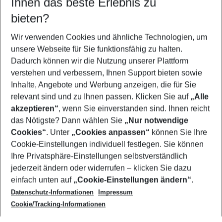
Ihnen das beste Erlebnis zu
08.08.26
–
06.08.27
5-8 Nächte
bieten?
Wer wird verreisen
2 Erwachsene
Keine Kinder
Wir verwenden Cookies und ähnliche Technologien, um
unsere Webseite für Sie funktionsfähig zu halten.
Mehr Filter anzeigen
Dadurch können wir die Nutzung unserer Plattform
verstehen und verbessern, Ihnen Support bieten sowie
Inhalte, Angebote und Werbung anzeigen, die für Sie
relevant sind und zu Ihnen passen. Klicken Sie auf
„Alle
akzeptieren“
, wenn Sie einverstanden sind. Ihnen reicht
das Nötigste? Dann wählen Sie
„Nur notwendige
Footer
Cookies“
. Unter
„Cookies anpassen“
können Sie Ihre
Footer navigation
Cookie-Einstellungen individuell festlegen. Sie können
Über uns
Ihre Privatsphäre-Einstellungen selbstverständlich
AGB
jederzeit ändern oder widerrufen – klicken Sie dazu
Service & Hilfe
Cookie-Einstellungen ändern
einfach unten auf
„Cookie-Einstellungen ändern“
.
Barrierefreies Reisen
Datenschutz-Informationen
Impressum
Cookie-Richtlinie
Folgen Sie uns
Check-in
Cookie/Tracking-Informationen
Datenschutz
FAQ
Impressum