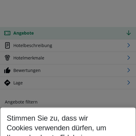
Angebote
Hotelbeschreibung
Hotelmerkmale
Bewertungen
Lage
Angebote filtern
Ändern Sie Ihre Kriterien nach Ihren Wünschen
Stimmen Sie zu, dass wir
Abflughafen wählen
Beliebiger Abflughafen
Cookies verwenden dürfen, um
Reisezeitraum wählen