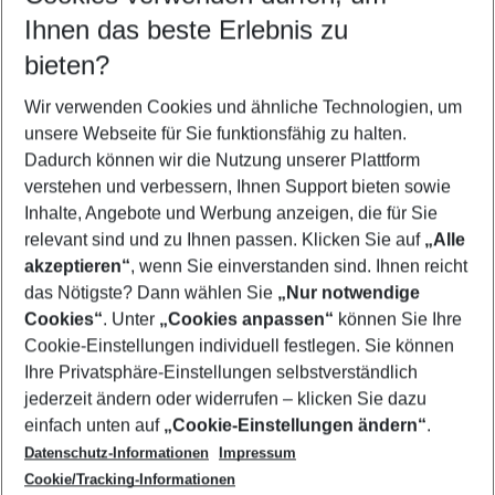
Reisezeitraum wählen
Ihnen das beste Erlebnis zu
09.08.26
–
07.08.27
5-8 Nächte
bieten?
Wer wird verreisen
2 Erwachsene
Keine Kinder
Wir verwenden Cookies und ähnliche Technologien, um
unsere Webseite für Sie funktionsfähig zu halten.
Mehr Filter anzeigen
Dadurch können wir die Nutzung unserer Plattform
verstehen und verbessern, Ihnen Support bieten sowie
Inhalte, Angebote und Werbung anzeigen, die für Sie
relevant sind und zu Ihnen passen. Klicken Sie auf
„Alle
akzeptieren“
, wenn Sie einverstanden sind. Ihnen reicht
das Nötigste? Dann wählen Sie
„Nur notwendige
Footer
Cookies“
. Unter
„Cookies anpassen“
können Sie Ihre
Footer navigation
Cookie-Einstellungen individuell festlegen. Sie können
Über uns
Ihre Privatsphäre-Einstellungen selbstverständlich
AGB
jederzeit ändern oder widerrufen – klicken Sie dazu
Service & Hilfe
Cookie-Einstellungen ändern
einfach unten auf
„Cookie-Einstellungen ändern“
.
Barrierefreies Reisen
Datenschutz-Informationen
Impressum
Cookie-Richtlinie
Folgen Sie uns
Check-in
Cookie/Tracking-Informationen
Datenschutz