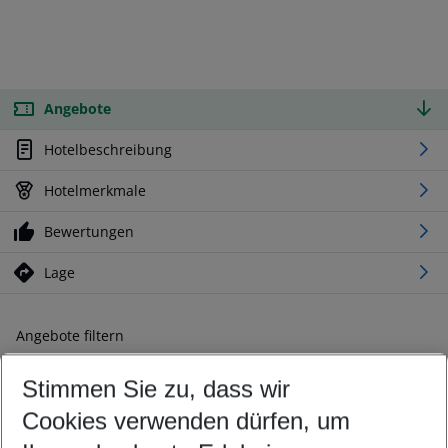
Angebote
Hotelbeschreibung
Hotelmerkmale
Bewertungen
Lage
Angebote filtern
Ändern Sie Ihre Kriterien nach Ihren Wünschen
Stimmen Sie zu, dass wir
Abflughafen wählen
Beliebiger Abflughafen
Cookies verwenden dürfen, um
Reisezeitraum wählen