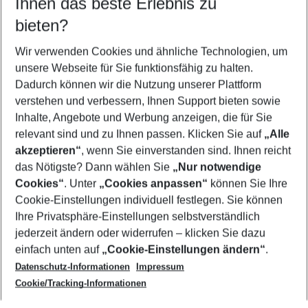
Ihnen das beste Erlebnis zu
09.08.26
–
07.08.27
5-8 Nächte
bieten?
Wer wird verreisen
2 Erwachsene
Keine Kinder
Wir verwenden Cookies und ähnliche Technologien, um
unsere Webseite für Sie funktionsfähig zu halten.
Mehr Filter anzeigen
Dadurch können wir die Nutzung unserer Plattform
verstehen und verbessern, Ihnen Support bieten sowie
Inhalte, Angebote und Werbung anzeigen, die für Sie
relevant sind und zu Ihnen passen. Klicken Sie auf
„Alle
akzeptieren“
, wenn Sie einverstanden sind. Ihnen reicht
das Nötigste? Dann wählen Sie
„Nur notwendige
Footer
Cookies“
. Unter
„Cookies anpassen“
können Sie Ihre
Footer navigation
Cookie-Einstellungen individuell festlegen. Sie können
Über uns
Ihre Privatsphäre-Einstellungen selbstverständlich
AGB
jederzeit ändern oder widerrufen – klicken Sie dazu
Service & Hilfe
Cookie-Einstellungen ändern
einfach unten auf
„Cookie-Einstellungen ändern“
.
Barrierefreies Reisen
Datenschutz-Informationen
Impressum
Cookie-Richtlinie
Folgen Sie uns
Check-in
Cookie/Tracking-Informationen
Datenschutz
FAQ
Impressum