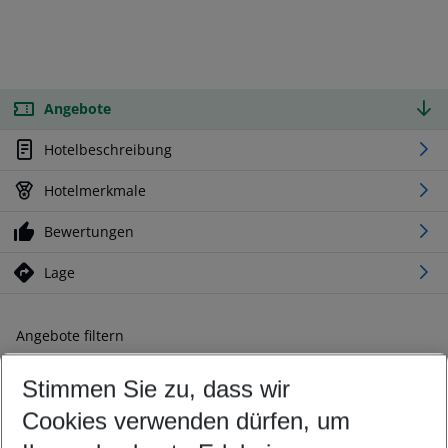
Angebote
Hotelbeschreibung
Hotelmerkmale
Bewertungen
Lage
Angebote filtern
Ändern Sie Ihre Kriterien nach Ihren Wünschen
Stimmen Sie zu, dass wir
Abflughafen wählen
Beliebiger Abflughafen
Cookies verwenden dürfen, um
Reisezeitraum wählen