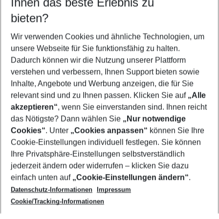
Ihnen das beste Erlebnis zu
08.08.26
–
06.08.27
5-8 Nächte
bieten?
Wer wird verreisen
2 Erwachsene
Keine Kinder
Wir verwenden Cookies und ähnliche Technologien, um
unsere Webseite für Sie funktionsfähig zu halten.
Mehr Filter anzeigen
Dadurch können wir die Nutzung unserer Plattform
verstehen und verbessern, Ihnen Support bieten sowie
Inhalte, Angebote und Werbung anzeigen, die für Sie
relevant sind und zu Ihnen passen. Klicken Sie auf
„Alle
akzeptieren“
, wenn Sie einverstanden sind. Ihnen reicht
das Nötigste? Dann wählen Sie
„Nur notwendige
Footer
Cookies“
. Unter
„Cookies anpassen“
können Sie Ihre
Footer navigation
Cookie-Einstellungen individuell festlegen. Sie können
Über uns
Ihre Privatsphäre-Einstellungen selbstverständlich
AGB
jederzeit ändern oder widerrufen – klicken Sie dazu
Service & Hilfe
Cookie-Einstellungen ändern
einfach unten auf
„Cookie-Einstellungen ändern“
.
Barrierefreies Reisen
Datenschutz-Informationen
Impressum
Cookie-Richtlinie
Folgen Sie uns
Check-in
Cookie/Tracking-Informationen
Datenschutz
FAQ
Impressum