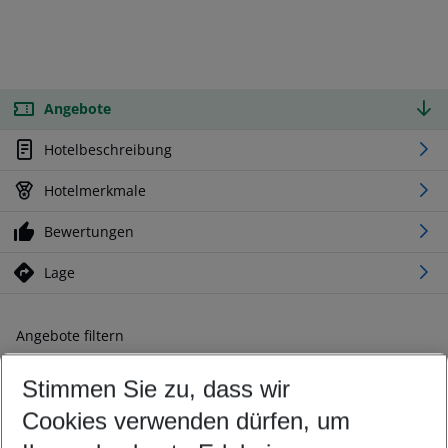
Angebote
Hotelbeschreibung
Hotelmerkmale
Bewertungen
Lage
Angebote filtern
Ändern Sie Ihre Kriterien nach Ihren Wünschen
Stimmen Sie zu, dass wir
Abflughafen wählen
Beliebiger Abflughafen
Cookies verwenden dürfen, um
Reisezeitraum wählen