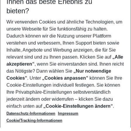
Ihnen das beste Erlebnis zu
08.08.26
–
06.08.27
5-8 Nächte
bieten?
Wer wird verreisen
2 Erwachsene
Keine Kinder
Wir verwenden Cookies und ähnliche Technologien, um
unsere Webseite für Sie funktionsfähig zu halten.
Mehr Filter anzeigen
Dadurch können wir die Nutzung unserer Plattform
verstehen und verbessern, Ihnen Support bieten sowie
Inhalte, Angebote und Werbung anzeigen, die für Sie
relevant sind und zu Ihnen passen. Klicken Sie auf
„Alle
akzeptieren“
, wenn Sie einverstanden sind. Ihnen reicht
das Nötigste? Dann wählen Sie
„Nur notwendige
Footer
Cookies“
. Unter
„Cookies anpassen“
können Sie Ihre
Footer navigation
Cookie-Einstellungen individuell festlegen. Sie können
Über uns
Ihre Privatsphäre-Einstellungen selbstverständlich
AGB
jederzeit ändern oder widerrufen – klicken Sie dazu
Service & Hilfe
Cookie-Einstellungen ändern
einfach unten auf
„Cookie-Einstellungen ändern“
.
Barrierefreies Reisen
Datenschutz-Informationen
Impressum
Cookie-Richtlinie
Folgen Sie uns
Check-in
Cookie/Tracking-Informationen
Datenschutz
FAQ
Impressum