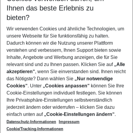
Reisezeitraum wählen
Ihnen das beste Erlebnis zu
08.08.26
–
06.08.27
5-8 Nächte
bieten?
Wer wird verreisen
2 Erwachsene
Keine Kinder
Wir verwenden Cookies und ähnliche Technologien, um
unsere Webseite für Sie funktionsfähig zu halten.
Mehr Filter anzeigen
Dadurch können wir die Nutzung unserer Plattform
verstehen und verbessern, Ihnen Support bieten sowie
Inhalte, Angebote und Werbung anzeigen, die für Sie
relevant sind und zu Ihnen passen. Klicken Sie auf
„Alle
akzeptieren“
, wenn Sie einverstanden sind. Ihnen reicht
das Nötigste? Dann wählen Sie
„Nur notwendige
Footer
Cookies“
. Unter
„Cookies anpassen“
können Sie Ihre
Footer navigation
Cookie-Einstellungen individuell festlegen. Sie können
Über uns
Ihre Privatsphäre-Einstellungen selbstverständlich
AGB
jederzeit ändern oder widerrufen – klicken Sie dazu
Service & Hilfe
Cookie-Einstellungen ändern
einfach unten auf
„Cookie-Einstellungen ändern“
.
Barrierefreies Reisen
Datenschutz-Informationen
Impressum
Cookie-Richtlinie
Folgen Sie uns
Check-in
Cookie/Tracking-Informationen
Datenschutz