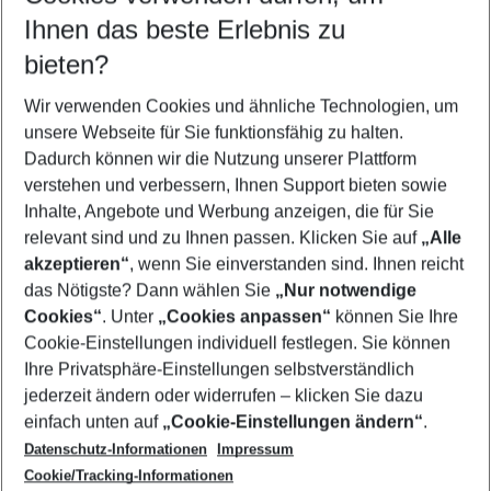
Reisezeitraum wählen
Ihnen das beste Erlebnis zu
08.08.26
–
06.08.27
5-8 Nächte
bieten?
Wer wird verreisen
2 Erwachsene
Keine Kinder
Wir verwenden Cookies und ähnliche Technologien, um
unsere Webseite für Sie funktionsfähig zu halten.
Mehr Filter anzeigen
Dadurch können wir die Nutzung unserer Plattform
verstehen und verbessern, Ihnen Support bieten sowie
Inhalte, Angebote und Werbung anzeigen, die für Sie
relevant sind und zu Ihnen passen. Klicken Sie auf
„Alle
akzeptieren“
, wenn Sie einverstanden sind. Ihnen reicht
das Nötigste? Dann wählen Sie
„Nur notwendige
Footer
Cookies“
. Unter
„Cookies anpassen“
können Sie Ihre
Footer navigation
Cookie-Einstellungen individuell festlegen. Sie können
Über uns
Ihre Privatsphäre-Einstellungen selbstverständlich
AGB
jederzeit ändern oder widerrufen – klicken Sie dazu
Service & Hilfe
Cookie-Einstellungen ändern
einfach unten auf
„Cookie-Einstellungen ändern“
.
Barrierefreies Reisen
Datenschutz-Informationen
Impressum
Cookie-Richtlinie
Folgen Sie uns
Check-in
Cookie/Tracking-Informationen
Datenschutz