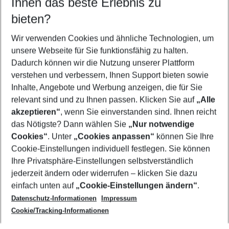
Ihnen das beste Erlebnis zu
08.08.26
–
06.08.27
5-8 Nächte
bieten?
Wer wird verreisen
2 Erwachsene
Keine Kinder
Wir verwenden Cookies und ähnliche Technologien, um
unsere Webseite für Sie funktionsfähig zu halten.
Mehr Filter anzeigen
Dadurch können wir die Nutzung unserer Plattform
verstehen und verbessern, Ihnen Support bieten sowie
Inhalte, Angebote und Werbung anzeigen, die für Sie
relevant sind und zu Ihnen passen. Klicken Sie auf
„Alle
akzeptieren“
, wenn Sie einverstanden sind. Ihnen reicht
das Nötigste? Dann wählen Sie
„Nur notwendige
Footer
Cookies“
. Unter
„Cookies anpassen“
können Sie Ihre
Footer navigation
Cookie-Einstellungen individuell festlegen. Sie können
Über uns
Ihre Privatsphäre-Einstellungen selbstverständlich
AGB
jederzeit ändern oder widerrufen – klicken Sie dazu
Service & Hilfe
Cookie-Einstellungen ändern
einfach unten auf
„Cookie-Einstellungen ändern“
.
Barrierefreies Reisen
Datenschutz-Informationen
Impressum
Cookie-Richtlinie
Folgen Sie uns
Check-in
Cookie/Tracking-Informationen
Datenschutz
FAQ
Impressum