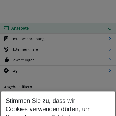
Angebote
Hotelbeschreibung
Hotelmerkmale
Bewertungen
Lage
Angebote filtern
Ändern Sie Ihre Kriterien nach Ihren Wünschen
Stimmen Sie zu, dass wir
Abflughafen wählen
Beliebiger Abflughafen
Cookies verwenden dürfen, um
Reisezeitraum wählen