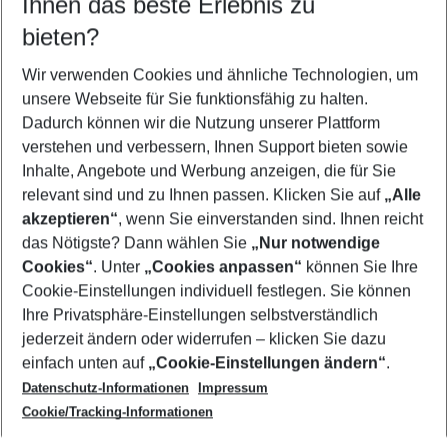
Ihnen das beste Erlebnis zu
08.08.26
–
06.08.27
5-8 Nächte
bieten?
Wer wird verreisen
2 Erwachsene
Keine Kinder
Wir verwenden Cookies und ähnliche Technologien, um
unsere Webseite für Sie funktionsfähig zu halten.
Mehr Filter anzeigen
Dadurch können wir die Nutzung unserer Plattform
verstehen und verbessern, Ihnen Support bieten sowie
Inhalte, Angebote und Werbung anzeigen, die für Sie
relevant sind und zu Ihnen passen. Klicken Sie auf
„Alle
akzeptieren“
, wenn Sie einverstanden sind. Ihnen reicht
das Nötigste? Dann wählen Sie
„Nur notwendige
Footer
Cookies“
. Unter
„Cookies anpassen“
können Sie Ihre
Footer navigation
Cookie-Einstellungen individuell festlegen. Sie können
Über uns
Ihre Privatsphäre-Einstellungen selbstverständlich
AGB
jederzeit ändern oder widerrufen – klicken Sie dazu
Service & Hilfe
Cookie-Einstellungen ändern
einfach unten auf
„Cookie-Einstellungen ändern“
.
Barrierefreies Reisen
Datenschutz-Informationen
Impressum
Cookie-Richtlinie
Folgen Sie uns
Check-in
Cookie/Tracking-Informationen
Datenschutz
FAQ
Impressum