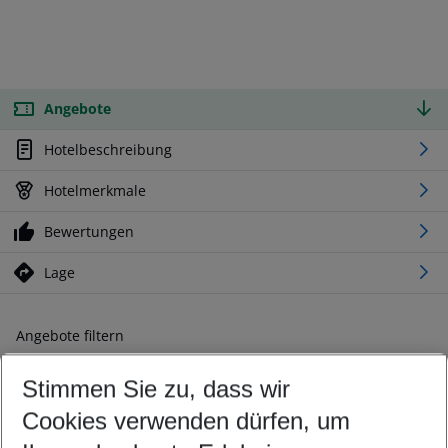
Angebote
Hotelbeschreibung
Hotelmerkmale
Bewertungen
Lage
Angebote filtern
Ändern Sie Ihre Kriterien nach Ihren Wünschen
Stimmen Sie zu, dass wir
Abflughafen wählen
Beliebiger Abflughafen
Cookies verwenden dürfen, um
Reisezeitraum wählen