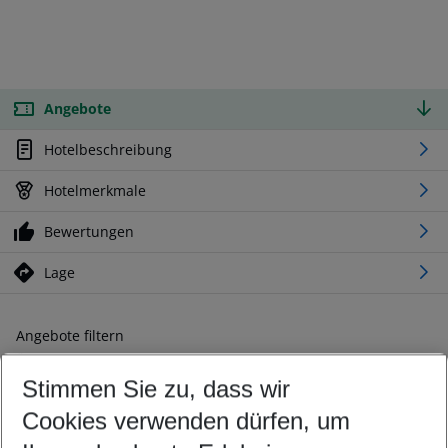
Angebote
Hotelbeschreibung
Hotelmerkmale
Bewertungen
Lage
Angebote filtern
Ändern Sie Ihre Kriterien nach Ihren Wünschen
Stimmen Sie zu, dass wir
Abflughafen wählen
Beliebiger Abflughafen
Cookies verwenden dürfen, um
Reisezeitraum wählen