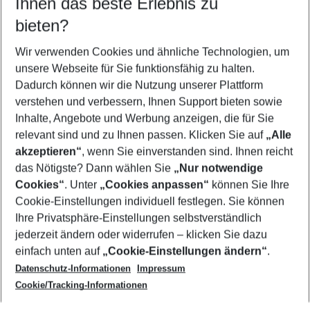
Ihnen das beste Erlebnis zu
10.08.26
–
08.08.27
5-8 Nächte
bieten?
Wer wird verreisen
2 Erwachsene
Keine Kinder
Wir verwenden Cookies und ähnliche Technologien, um
unsere Webseite für Sie funktionsfähig zu halten.
Mehr Filter anzeigen
Dadurch können wir die Nutzung unserer Plattform
verstehen und verbessern, Ihnen Support bieten sowie
Inhalte, Angebote und Werbung anzeigen, die für Sie
relevant sind und zu Ihnen passen. Klicken Sie auf
„Alle
akzeptieren“
, wenn Sie einverstanden sind. Ihnen reicht
das Nötigste? Dann wählen Sie
„Nur notwendige
Footer
Cookies“
. Unter
„Cookies anpassen“
können Sie Ihre
Footer navigation
Cookie-Einstellungen individuell festlegen. Sie können
Über uns
Ihre Privatsphäre-Einstellungen selbstverständlich
AGB
jederzeit ändern oder widerrufen – klicken Sie dazu
Service & Hilfe
Cookie-Einstellungen ändern
einfach unten auf
„Cookie-Einstellungen ändern“
.
Barrierefreies Reisen
Datenschutz-Informationen
Impressum
Cookie-Richtlinie
Folgen Sie uns
Check-in
Cookie/Tracking-Informationen
Datenschutz
FAQ
Impressum