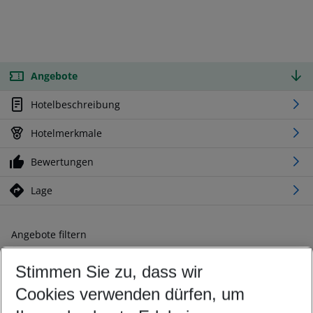
Angebote
Hotelbeschreibung
Hotelmerkmale
Bewertungen
Lage
Angebote filtern
Ändern Sie Ihre Kriterien nach Ihren Wünschen
Stimmen Sie zu, dass wir
Abflughafen wählen
Beliebiger Abflughafen
Cookies verwenden dürfen, um
Reisezeitraum wählen