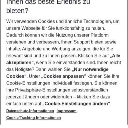
Ihnen das beste Erlebnis zu
09.08.26
–
07.08.27
5-8 Nächte
bieten?
Wer wird verreisen
2 Erwachsene
Keine Kinder
Wir verwenden Cookies und ähnliche Technologien, um
unsere Webseite für Sie funktionsfähig zu halten.
Mehr Filter anzeigen
Dadurch können wir die Nutzung unserer Plattform
verstehen und verbessern, Ihnen Support bieten sowie
Inhalte, Angebote und Werbung anzeigen, die für Sie
relevant sind und zu Ihnen passen. Klicken Sie auf
„Alle
akzeptieren“
, wenn Sie einverstanden sind. Ihnen reicht
das Nötigste? Dann wählen Sie
„Nur notwendige
Footer
Cookies“
. Unter
„Cookies anpassen“
können Sie Ihre
Footer navigation
Cookie-Einstellungen individuell festlegen. Sie können
Über uns
Ihre Privatsphäre-Einstellungen selbstverständlich
AGB
jederzeit ändern oder widerrufen – klicken Sie dazu
Service & Hilfe
Cookie-Einstellungen ändern
einfach unten auf
„Cookie-Einstellungen ändern“
.
Barrierefreies Reisen
Datenschutz-Informationen
Impressum
Cookie-Richtlinie
Folgen Sie uns
Check-in
Cookie/Tracking-Informationen
Datenschutz
FAQ
Impressum