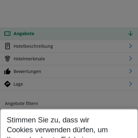
Angebote
Hotelbeschreibung
Hotelmerkmale
Bewertungen
Lage
Angebote filtern
Ändern Sie Ihre Kriterien nach Ihren Wünschen
Stimmen Sie zu, dass wir
Abflughafen wählen
Beliebiger Abflughafen
Cookies verwenden dürfen, um
Reisezeitraum wählen