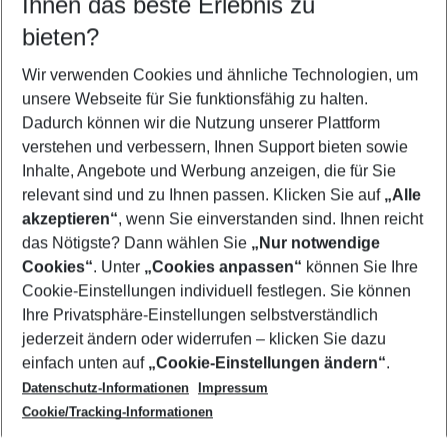
Ihnen das beste Erlebnis zu
08.08.26
–
06.08.27
5-8 Nächte
bieten?
Wer wird verreisen
2 Erwachsene
Keine Kinder
Wir verwenden Cookies und ähnliche Technologien, um
unsere Webseite für Sie funktionsfähig zu halten.
Mehr Filter anzeigen
Dadurch können wir die Nutzung unserer Plattform
verstehen und verbessern, Ihnen Support bieten sowie
Inhalte, Angebote und Werbung anzeigen, die für Sie
relevant sind und zu Ihnen passen. Klicken Sie auf
„Alle
akzeptieren“
, wenn Sie einverstanden sind. Ihnen reicht
das Nötigste? Dann wählen Sie
„Nur notwendige
Footer
Cookies“
. Unter
„Cookies anpassen“
können Sie Ihre
Footer navigation
Cookie-Einstellungen individuell festlegen. Sie können
Über uns
Ihre Privatsphäre-Einstellungen selbstverständlich
AGB
jederzeit ändern oder widerrufen – klicken Sie dazu
Service & Hilfe
Cookie-Einstellungen ändern
einfach unten auf
„Cookie-Einstellungen ändern“
.
Barrierefreies Reisen
Datenschutz-Informationen
Impressum
Cookie-Richtlinie
Folgen Sie uns
Check-in
Cookie/Tracking-Informationen
Datenschutz
FAQ
Impressum