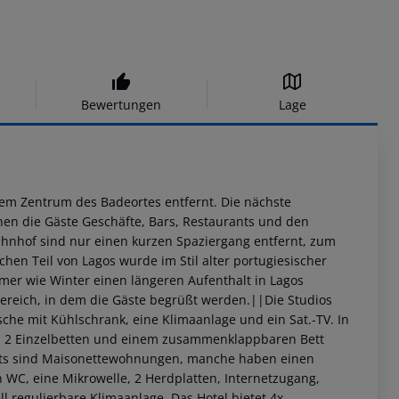
Bewertungen
Lage
dem Zentrum des Badeortes entfernt. Die nächste
ichen die Gäste Geschäfte, Bars, Restaurants und den
hnhof sind nur einen kurzen Spaziergang entfernt, zum
chen Teil von Lagos wurde im Stil alter portugiesischer
er wie Winter einen längeren Aufenthalt in Lagos
reich, in dem die Gäste begrüßt werden.||Die Studios
che mit Kühlschrank, eine Klimaanlage und ein Sat.-TV. In
n 2 Einzelbetten und einem zusammenklappbaren Bett
ents sind Maisonettewohnungen, manche haben einen
 WC, eine Mikrowelle, 2 Herdplatten, Internetzugang,
ll regulierbare Klimaanlage. Das Hotel bietet 4x