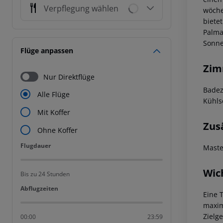
Verpflegung wählen
wöche
biete
Palma
Sonne
Flüge anpassen
Zim
Nur Direktflüge
Badez
Alle Flüge
Kühls
Mit Koffer
Zus
Ohne Koffer
Flugdauer
Flugdauer
Maste
Wic
Bis zu 24 Stunden
Abflugzeiten
Abflugzeiten
Eine 
maxim
Zielg
00:00
23:59