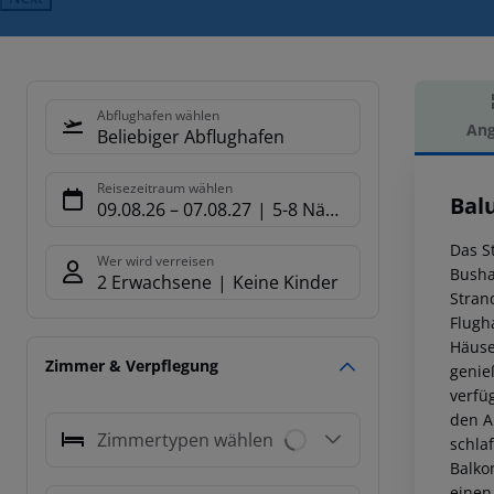
Abflughafen wählen
Ang
Beliebiger Abflughafen
Hot
Reisezeitraum wählen
Bal
09.08.26
–
07.08.27
5-8 Nächte
Das S
Wer wird verreisen
Busha
2 Erwachsene
Keine Kinder
Stran
Flugh
Häuse
Zimmer & Verpflegung
genie
verfü
den A
Zimmertypen wählen
schla
Balko
einen