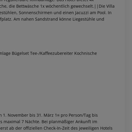
he, die Bettwäsche 1x wöchentlich gewechselt.||Die Villa
estühlen, Sonnenschirmen und einen Jacuzzi am Pool. In
olfplatz. Am nahen Sandstrand könne Liegestühle und
nlage Bügelset Tee-/Kaffeezubereiter Kochnische
 akzeptieren
om 1. November bis 31. März 1¤ pro Person/Tag bis
bis maximal 7 Nächte. Bei planmäßiger Ankunft im
st ab der offiziellen Check-In-Zeit des jeweiligen Hotels