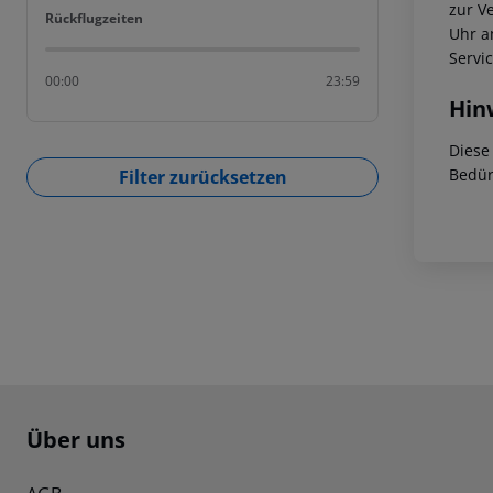
zur V
Rückflugzeiten
Rückflugzeiten
Uhr a
Servi
00:00
23:59
Hin
Diese
Bedür
Filter zurücksetzen
Footer
Footer navigation
Über uns