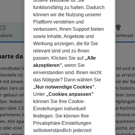
unsere Webseite für Sie
funktionsfähig zu halten. Dadurch
können wir die Nutzung unserer
Plattform verstehen und
verbessern, Ihnen Support bieten
ebote
Hotelbeschreibung
Hotelmerkmale
sowie Inhalte, Angebote und
Werbung anzeigen, die für Sie
elbeschreibung
relevant sind und zu Ihnen
uarte da Vila Apartments
passen. Klicken Sie auf
„Alle
3
akzeptieren“
, wenn Sie
trandhotel liegt in einer Nebenstraße, ca. 500 m vom Strand und 
einverstanden sind. Ihnen reicht
ltestelle ist ebenfalls nur ca. 500 m entfernt. Vom Hotel aus erre
das Nötigste? Dann wählen Sie
d mit einem gemütlichen Spaziergang. Der Busbahnhof und der Ba
„Nur notwendige Cookies“
.
afen Faro sind es rund 80 km.||Die private Villenanlage im historis
Unter
„Cookies anpassen“
r gebaut und bietet einen schönen Meerblick. Hier kann man Somm
ßen. Neben 15 Apartments bietet das Hotel auch einen Empfangsbe
können Sie Ihre Cookie-
gen über 2 Einzelbetten und ein eigenes Badezimmer, eine Kochnis
Einstellungen individuell
partments mit einem Schlafzimmer können bis zu 4 Erwachsene i
festlegen. Sie können Ihre
fen. Alle Apartments bieten teilweise Meerblick. Manche Apartm
Privatsphäre-Einstellungen
n oder eine Terrasse. Alle haben eine Badewanne, eine Dusche, ein
selbstverständlich jederzeit
 Safe, einen Kaffee-/Teezubereiter, ein Bügelset und eine individue