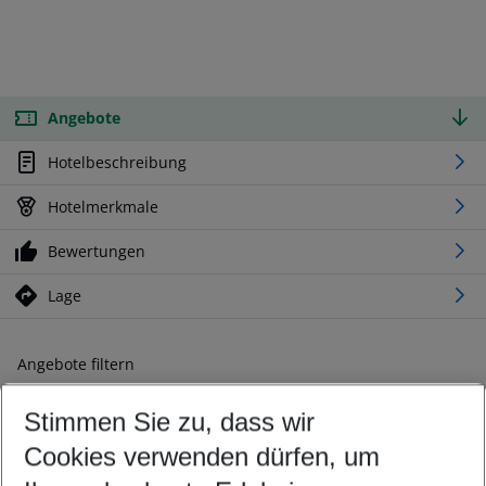
Angebote
Hotelbeschreibung
Hotelmerkmale
Bewertungen
Lage
Angebote filtern
Ändern Sie Ihre Kriterien nach Ihren Wünschen
Stimmen Sie zu, dass wir
Abflughafen wählen
Beliebiger Abflughafen
Cookies verwenden dürfen, um
Reisezeitraum wählen