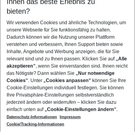
Ihnen das beste Erlebnis zu
08.08.26
–
06.08.27
5-8 Nächte
bieten?
Wer wird verreisen
2 Erwachsene
Keine Kinder
Wir verwenden Cookies und ähnliche Technologien, um
unsere Webseite für Sie funktionsfähig zu halten.
Mehr Filter anzeigen
Dadurch können wir die Nutzung unserer Plattform
verstehen und verbessern, Ihnen Support bieten sowie
Inhalte, Angebote und Werbung anzeigen, die für Sie
relevant sind und zu Ihnen passen. Klicken Sie auf
„Alle
akzeptieren“
, wenn Sie einverstanden sind. Ihnen reicht
das Nötigste? Dann wählen Sie
„Nur notwendige
Footer
Cookies“
. Unter
„Cookies anpassen“
können Sie Ihre
Footer navigation
Cookie-Einstellungen individuell festlegen. Sie können
Über uns
Ihre Privatsphäre-Einstellungen selbstverständlich
AGB
jederzeit ändern oder widerrufen – klicken Sie dazu
Service & Hilfe
Cookie-Einstellungen ändern
einfach unten auf
„Cookie-Einstellungen ändern“
.
Barrierefreies Reisen
Datenschutz-Informationen
Impressum
Cookie-Richtlinie
Folgen Sie uns
Check-in
Cookie/Tracking-Informationen
Datenschutz
FAQ
Impressum