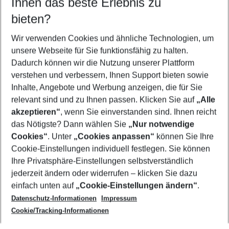
Ihnen das beste Erlebnis zu
10.08.26
–
08.08.27
5-8 Nächte
bieten?
Wer wird verreisen
2 Erwachsene
Keine Kinder
Wir verwenden Cookies und ähnliche Technologien, um
unsere Webseite für Sie funktionsfähig zu halten.
Mehr Filter anzeigen
Dadurch können wir die Nutzung unserer Plattform
verstehen und verbessern, Ihnen Support bieten sowie
Inhalte, Angebote und Werbung anzeigen, die für Sie
relevant sind und zu Ihnen passen. Klicken Sie auf
„Alle
akzeptieren“
, wenn Sie einverstanden sind. Ihnen reicht
das Nötigste? Dann wählen Sie
„Nur notwendige
Footer
Cookies“
. Unter
„Cookies anpassen“
können Sie Ihre
Footer navigation
Cookie-Einstellungen individuell festlegen. Sie können
Über uns
Ihre Privatsphäre-Einstellungen selbstverständlich
AGB
jederzeit ändern oder widerrufen – klicken Sie dazu
Service & Hilfe
Cookie-Einstellungen ändern
einfach unten auf
„Cookie-Einstellungen ändern“
.
Barrierefreies Reisen
Datenschutz-Informationen
Impressum
Cookie-Richtlinie
Folgen Sie uns
Check-in
Cookie/Tracking-Informationen
Datenschutz
FAQ
Impressum