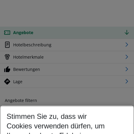
Angebote
Hotelbeschreibung
Hotelmerkmale
Bewertungen
Lage
Angebote filtern
Ändern Sie Ihre Kriterien nach Ihren Wünschen
Stimmen Sie zu, dass wir
Abflughafen wählen
Beliebiger Abflughafen
Cookies verwenden dürfen, um
Reisezeitraum wählen