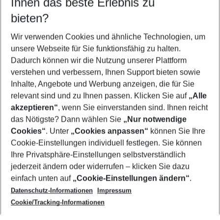
Ihnen das beste Erlebnis zu
08.08.26
–
06.08.27
5-8 Nächte
bieten?
Wer wird verreisen
2 Erwachsene
Keine Kinder
Wir verwenden Cookies und ähnliche Technologien, um
unsere Webseite für Sie funktionsfähig zu halten.
Mehr Filter anzeigen
Dadurch können wir die Nutzung unserer Plattform
verstehen und verbessern, Ihnen Support bieten sowie
Inhalte, Angebote und Werbung anzeigen, die für Sie
relevant sind und zu Ihnen passen. Klicken Sie auf
„Alle
akzeptieren“
, wenn Sie einverstanden sind. Ihnen reicht
das Nötigste? Dann wählen Sie
„Nur notwendige
Footer
Cookies“
. Unter
„Cookies anpassen“
können Sie Ihre
Footer navigation
Cookie-Einstellungen individuell festlegen. Sie können
Über uns
Ihre Privatsphäre-Einstellungen selbstverständlich
AGB
jederzeit ändern oder widerrufen – klicken Sie dazu
Service & Hilfe
Cookie-Einstellungen ändern
einfach unten auf
„Cookie-Einstellungen ändern“
.
Barrierefreies Reisen
Datenschutz-Informationen
Impressum
Cookie-Richtlinie
Folgen Sie uns
Check-in
Cookie/Tracking-Informationen
Datenschutz
FAQ
Impressum