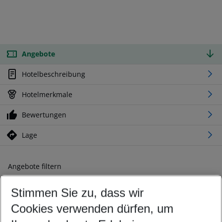
Angebote
Hotelbeschreibung
Hotelmerkmale
Bewertungen
Lage
Angebote filtern
Ändern Sie Ihre Kriterien nach Ihren Wünschen
Stimmen Sie zu, dass wir
Abflughafen wählen
Beliebiger Abflughafen
Cookies verwenden dürfen, um
Reisezeitraum wählen