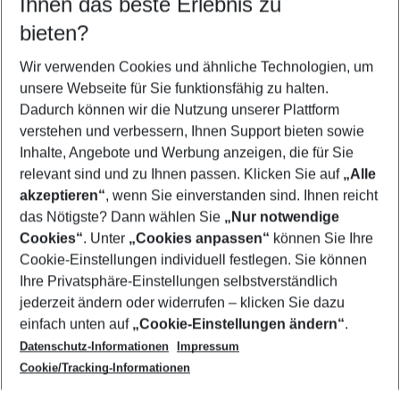
Ihnen das beste Erlebnis zu
10.08.26
–
08.08.27
5-8 Nächte
bieten?
Wer wird verreisen
2 Erwachsene
Keine Kinder
Wir verwenden Cookies und ähnliche Technologien, um
unsere Webseite für Sie funktionsfähig zu halten.
Mehr Filter anzeigen
Dadurch können wir die Nutzung unserer Plattform
verstehen und verbessern, Ihnen Support bieten sowie
Inhalte, Angebote und Werbung anzeigen, die für Sie
relevant sind und zu Ihnen passen. Klicken Sie auf
„Alle
akzeptieren“
, wenn Sie einverstanden sind. Ihnen reicht
das Nötigste? Dann wählen Sie
„Nur notwendige
Footer
Cookies“
. Unter
„Cookies anpassen“
können Sie Ihre
Footer navigation
Cookie-Einstellungen individuell festlegen. Sie können
Über uns
Ihre Privatsphäre-Einstellungen selbstverständlich
AGB
jederzeit ändern oder widerrufen – klicken Sie dazu
Service & Hilfe
Cookie-Einstellungen ändern
einfach unten auf
„Cookie-Einstellungen ändern“
.
Barrierefreies Reisen
Datenschutz-Informationen
Impressum
Cookie-Richtlinie
Folgen Sie uns
Check-in
Cookie/Tracking-Informationen
Datenschutz
FAQ
Impressum