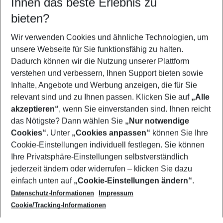
Ihnen das beste Erlebnis zu
09.08.26
–
07.08.27
5-8 Nächte
bieten?
Wer wird verreisen
2 Erwachsene
Keine Kinder
Wir verwenden Cookies und ähnliche Technologien, um
unsere Webseite für Sie funktionsfähig zu halten.
Mehr Filter anzeigen
Dadurch können wir die Nutzung unserer Plattform
verstehen und verbessern, Ihnen Support bieten sowie
Inhalte, Angebote und Werbung anzeigen, die für Sie
relevant sind und zu Ihnen passen. Klicken Sie auf
„Alle
akzeptieren“
, wenn Sie einverstanden sind. Ihnen reicht
das Nötigste? Dann wählen Sie
„Nur notwendige
Footer
Cookies“
. Unter
„Cookies anpassen“
können Sie Ihre
Footer navigation
Cookie-Einstellungen individuell festlegen. Sie können
Über uns
Ihre Privatsphäre-Einstellungen selbstverständlich
AGB
jederzeit ändern oder widerrufen – klicken Sie dazu
Service & Hilfe
Cookie-Einstellungen ändern
einfach unten auf
„Cookie-Einstellungen ändern“
.
Barrierefreies Reisen
Datenschutz-Informationen
Impressum
Cookie-Richtlinie
Folgen Sie uns
Check-in
Cookie/Tracking-Informationen
Datenschutz
FAQ
Impressum