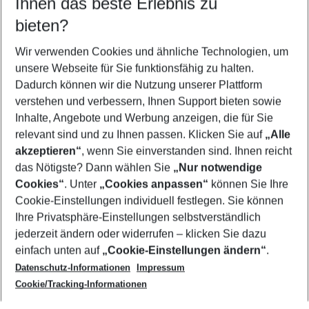
Ihnen das beste Erlebnis zu
11.08.26
–
09.08.27
5-8 Nächte
bieten?
Wer wird verreisen
2 Erwachsene
Keine Kinder
Wir verwenden Cookies und ähnliche Technologien, um
unsere Webseite für Sie funktionsfähig zu halten.
Mehr Filter anzeigen
Dadurch können wir die Nutzung unserer Plattform
verstehen und verbessern, Ihnen Support bieten sowie
Inhalte, Angebote und Werbung anzeigen, die für Sie
relevant sind und zu Ihnen passen. Klicken Sie auf
„Alle
akzeptieren“
, wenn Sie einverstanden sind. Ihnen reicht
das Nötigste? Dann wählen Sie
„Nur notwendige
Footer
Cookies“
. Unter
„Cookies anpassen“
können Sie Ihre
Footer navigation
Cookie-Einstellungen individuell festlegen. Sie können
Über uns
Ihre Privatsphäre-Einstellungen selbstverständlich
AGB
jederzeit ändern oder widerrufen – klicken Sie dazu
Service & Hilfe
Cookie-Einstellungen ändern
einfach unten auf
„Cookie-Einstellungen ändern“
.
Barrierefreies Reisen
Datenschutz-Informationen
Impressum
Cookie-Richtlinie
Folgen Sie uns
Check-in
Cookie/Tracking-Informationen
Datenschutz
FAQ
Impressum