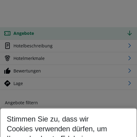
Angebote
Hotelbeschreibung
Hotelmerkmale
Bewertungen
Lage
Angebote filtern
Ändern Sie Ihre Kriterien nach Ihren Wünschen
Stimmen Sie zu, dass wir
Abflughafen wählen
Beliebiger Abflughafen
Cookies verwenden dürfen, um
Reisezeitraum wählen