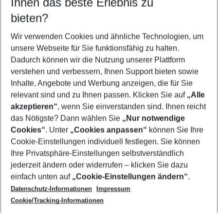
Ihnen das beste Erlebnis zu
08.08.26
–
06.08.27
5-8 Nächte
bieten?
Wer wird verreisen
2 Erwachsene
Keine Kinder
Wir verwenden Cookies und ähnliche Technologien, um
unsere Webseite für Sie funktionsfähig zu halten.
Mehr Filter anzeigen
Dadurch können wir die Nutzung unserer Plattform
verstehen und verbessern, Ihnen Support bieten sowie
Inhalte, Angebote und Werbung anzeigen, die für Sie
relevant sind und zu Ihnen passen. Klicken Sie auf
„Alle
akzeptieren“
, wenn Sie einverstanden sind. Ihnen reicht
das Nötigste? Dann wählen Sie
„Nur notwendige
Footer
Cookies“
. Unter
„Cookies anpassen“
können Sie Ihre
Footer navigation
Cookie-Einstellungen individuell festlegen. Sie können
Über uns
Ihre Privatsphäre-Einstellungen selbstverständlich
AGB
jederzeit ändern oder widerrufen – klicken Sie dazu
Service & Hilfe
Cookie-Einstellungen ändern
einfach unten auf
„Cookie-Einstellungen ändern“
.
Barrierefreies Reisen
Datenschutz-Informationen
Impressum
Cookie-Richtlinie
Folgen Sie uns
Check-in
Cookie/Tracking-Informationen
Datenschutz
FAQ
Impressum