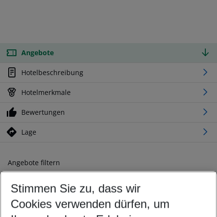
Angebote
Hotelbeschreibung
Hotelmerkmale
Bewertungen
Lage
Angebote filtern
Ändern Sie Ihre Kriterien nach Ihren Wünschen
Stimmen Sie zu, dass wir
Abflughafen wählen
Beliebiger Abflughafen
Cookies verwenden dürfen, um
Reisezeitraum wählen