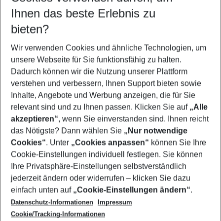
Reisezeitraum wählen
Ihnen das beste Erlebnis zu
11.08.26
–
09.08.27
5-8 Nächte
bieten?
Wer wird verreisen
2 Erwachsene
Keine Kinder
Wir verwenden Cookies und ähnliche Technologien, um
unsere Webseite für Sie funktionsfähig zu halten.
Mehr Filter anzeigen
Dadurch können wir die Nutzung unserer Plattform
verstehen und verbessern, Ihnen Support bieten sowie
Inhalte, Angebote und Werbung anzeigen, die für Sie
relevant sind und zu Ihnen passen. Klicken Sie auf
„Alle
akzeptieren“
, wenn Sie einverstanden sind. Ihnen reicht
das Nötigste? Dann wählen Sie
„Nur notwendige
Footer
Cookies“
. Unter
„Cookies anpassen“
können Sie Ihre
Footer navigation
Cookie-Einstellungen individuell festlegen. Sie können
Über uns
Ihre Privatsphäre-Einstellungen selbstverständlich
AGB
jederzeit ändern oder widerrufen – klicken Sie dazu
Service & Hilfe
Cookie-Einstellungen ändern
einfach unten auf
„Cookie-Einstellungen ändern“
.
Barrierefreies Reisen
Datenschutz-Informationen
Impressum
Cookie-Richtlinie
Folgen Sie uns
Check-in
Cookie/Tracking-Informationen
Datenschutz