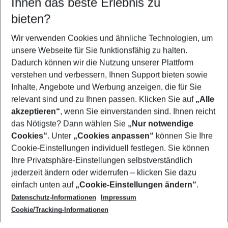
Ihnen das beste Erlebnis zu
09.08.26
–
07.08.27
5-8 Nächte
bieten?
Wer wird verreisen
2 Erwachsene
Keine Kinder
Wir verwenden Cookies und ähnliche Technologien, um
unsere Webseite für Sie funktionsfähig zu halten.
Mehr Filter anzeigen
Dadurch können wir die Nutzung unserer Plattform
verstehen und verbessern, Ihnen Support bieten sowie
Inhalte, Angebote und Werbung anzeigen, die für Sie
relevant sind und zu Ihnen passen. Klicken Sie auf
„Alle
akzeptieren“
, wenn Sie einverstanden sind. Ihnen reicht
das Nötigste? Dann wählen Sie
„Nur notwendige
Footer
Cookies“
. Unter
„Cookies anpassen“
können Sie Ihre
Footer navigation
Cookie-Einstellungen individuell festlegen. Sie können
Über uns
Ihre Privatsphäre-Einstellungen selbstverständlich
AGB
jederzeit ändern oder widerrufen – klicken Sie dazu
Service & Hilfe
Cookie-Einstellungen ändern
einfach unten auf
„Cookie-Einstellungen ändern“
.
Barrierefreies Reisen
Datenschutz-Informationen
Impressum
Cookie-Richtlinie
Folgen Sie uns
Check-in
Cookie/Tracking-Informationen
Datenschutz
FAQ
Impressum