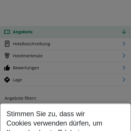
Angebote
Hotelbeschreibung
Hotelmerkmale
Bewertungen
Lage
Angebote filtern
Ändern Sie Ihre Kriterien nach Ihren Wünschen
Stimmen Sie zu, dass wir
Abflughafen wählen
Beliebiger Abflughafen
Cookies verwenden dürfen, um
Reisezeitraum wählen