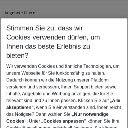
Angebote filtern
Ändern Sie Ihre Kriterien nach Ihren Wünschen
Stimmen Sie zu, dass wir
Abflughafen wählen
Beliebiger Abflughafen
Cookies verwenden dürfen, um
Reisezeitraum wählen
Ihnen das beste Erlebnis zu
08.08.26
–
06.08.27
5-8 Nächte
bieten?
Wer wird verreisen
2 Erwachsene
Keine Kinder
Wir verwenden Cookies und ähnliche Technologien, um
unsere Webseite für Sie funktionsfähig zu halten.
Mehr Filter anzeigen
Dadurch können wir die Nutzung unserer Plattform
verstehen und verbessern, Ihnen Support bieten sowie
Inhalte, Angebote und Werbung anzeigen, die für Sie
relevant sind und zu Ihnen passen. Klicken Sie auf
„Alle
akzeptieren“
, wenn Sie einverstanden sind. Ihnen reicht
das Nötigste? Dann wählen Sie
„Nur notwendige
Footer
Cookies“
. Unter
„Cookies anpassen“
können Sie Ihre
Footer navigation
Cookie-Einstellungen individuell festlegen. Sie können