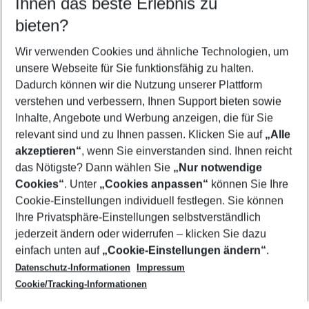
Ihnen das beste Erlebnis zu
09.08.26
–
07.08.27
5-8 Nächte
bieten?
Wer wird verreisen
2 Erwachsene
Keine Kinder
Wir verwenden Cookies und ähnliche Technologien, um
unsere Webseite für Sie funktionsfähig zu halten.
Mehr Filter anzeigen
Dadurch können wir die Nutzung unserer Plattform
verstehen und verbessern, Ihnen Support bieten sowie
Inhalte, Angebote und Werbung anzeigen, die für Sie
relevant sind und zu Ihnen passen. Klicken Sie auf
„Alle
akzeptieren“
, wenn Sie einverstanden sind. Ihnen reicht
das Nötigste? Dann wählen Sie
„Nur notwendige
Footer
Cookies“
. Unter
„Cookies anpassen“
können Sie Ihre
Footer navigation
Cookie-Einstellungen individuell festlegen. Sie können
Über uns
Ihre Privatsphäre-Einstellungen selbstverständlich
AGB
jederzeit ändern oder widerrufen – klicken Sie dazu
Service & Hilfe
Cookie-Einstellungen ändern
einfach unten auf
„Cookie-Einstellungen ändern“
.
Barrierefreies Reisen
Datenschutz-Informationen
Impressum
Cookie-Richtlinie
Folgen Sie uns
Check-in
Cookie/Tracking-Informationen
Datenschutz
FAQ
Impressum