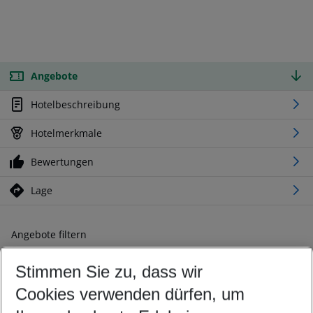
Angebote
Hotelbeschreibung
Hotelmerkmale
Bewertungen
Lage
Angebote filtern
Ändern Sie Ihre Kriterien nach Ihren Wünschen
Stimmen Sie zu, dass wir
Abflughafen wählen
Beliebiger Abflughafen
Cookies verwenden dürfen, um
Reisezeitraum wählen