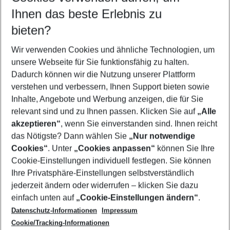
Reisezeitraum wählen
Ihnen das beste Erlebnis zu
11.08.26
–
09.08.27
5-8 Nächte
bieten?
Wer wird verreisen
2 Erwachsene
Keine Kinder
Wir verwenden Cookies und ähnliche Technologien, um
unsere Webseite für Sie funktionsfähig zu halten.
Mehr Filter anzeigen
Dadurch können wir die Nutzung unserer Plattform
verstehen und verbessern, Ihnen Support bieten sowie
Inhalte, Angebote und Werbung anzeigen, die für Sie
relevant sind und zu Ihnen passen. Klicken Sie auf
„Alle
akzeptieren“
, wenn Sie einverstanden sind. Ihnen reicht
das Nötigste? Dann wählen Sie
„Nur notwendige
Footer
Cookies“
. Unter
„Cookies anpassen“
können Sie Ihre
Footer navigation
Cookie-Einstellungen individuell festlegen. Sie können
Über uns
Ihre Privatsphäre-Einstellungen selbstverständlich
AGB
jederzeit ändern oder widerrufen – klicken Sie dazu
Service & Hilfe
Cookie-Einstellungen ändern
einfach unten auf
„Cookie-Einstellungen ändern“
.
Barrierefreies Reisen
Datenschutz-Informationen
Impressum
Cookie-Richtlinie
Folgen Sie uns
Check-in
Cookie/Tracking-Informationen
Datenschutz