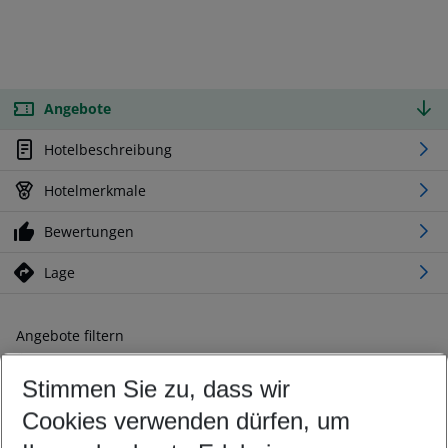
Angebote
Hotelbeschreibung
Hotelmerkmale
Bewertungen
Lage
Angebote filtern
Ändern Sie Ihre Kriterien nach Ihren Wünschen
Stimmen Sie zu, dass wir
Abflughafen wählen
Beliebiger Abflughafen
Cookies verwenden dürfen, um
Reisezeitraum wählen