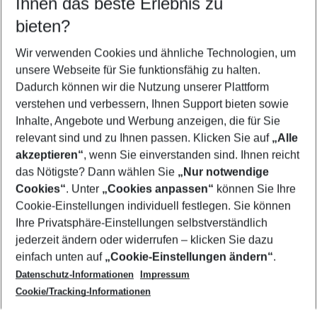
Ihnen das beste Erlebnis zu
09.08.26
–
07.08.27
5-8 Nächte
bieten?
Wer wird verreisen
2 Erwachsene
Keine Kinder
Wir verwenden Cookies und ähnliche Technologien, um
unsere Webseite für Sie funktionsfähig zu halten.
Mehr Filter anzeigen
Dadurch können wir die Nutzung unserer Plattform
verstehen und verbessern, Ihnen Support bieten sowie
Inhalte, Angebote und Werbung anzeigen, die für Sie
relevant sind und zu Ihnen passen. Klicken Sie auf
„Alle
akzeptieren“
, wenn Sie einverstanden sind. Ihnen reicht
das Nötigste? Dann wählen Sie
„Nur notwendige
Footer
Cookies“
. Unter
„Cookies anpassen“
können Sie Ihre
Footer navigation
Cookie-Einstellungen individuell festlegen. Sie können
Über uns
Ihre Privatsphäre-Einstellungen selbstverständlich
AGB
jederzeit ändern oder widerrufen – klicken Sie dazu
Service & Hilfe
Cookie-Einstellungen ändern
einfach unten auf
„Cookie-Einstellungen ändern“
.
Barrierefreies Reisen
Datenschutz-Informationen
Impressum
Cookie-Richtlinie
Folgen Sie uns
Check-in
Cookie/Tracking-Informationen
Datenschutz
FAQ
Impressum