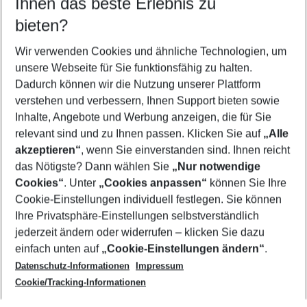
Ihnen das beste Erlebnis zu
09.08.26
–
07.08.27
5-8 Nächte
bieten?
Wer wird verreisen
2 Erwachsene
Keine Kinder
Wir verwenden Cookies und ähnliche Technologien, um
unsere Webseite für Sie funktionsfähig zu halten.
Mehr Filter anzeigen
Dadurch können wir die Nutzung unserer Plattform
verstehen und verbessern, Ihnen Support bieten sowie
Inhalte, Angebote und Werbung anzeigen, die für Sie
relevant sind und zu Ihnen passen. Klicken Sie auf
„Alle
akzeptieren“
, wenn Sie einverstanden sind. Ihnen reicht
das Nötigste? Dann wählen Sie
„Nur notwendige
Footer
Cookies“
. Unter
„Cookies anpassen“
können Sie Ihre
Footer navigation
Cookie-Einstellungen individuell festlegen. Sie können
Über uns
Ihre Privatsphäre-Einstellungen selbstverständlich
AGB
jederzeit ändern oder widerrufen – klicken Sie dazu
Service & Hilfe
Cookie-Einstellungen ändern
einfach unten auf
„Cookie-Einstellungen ändern“
.
Barrierefreies Reisen
Datenschutz-Informationen
Impressum
Cookie-Richtlinie
Folgen Sie uns
Check-in
Cookie/Tracking-Informationen
Datenschutz
FAQ
Impressum