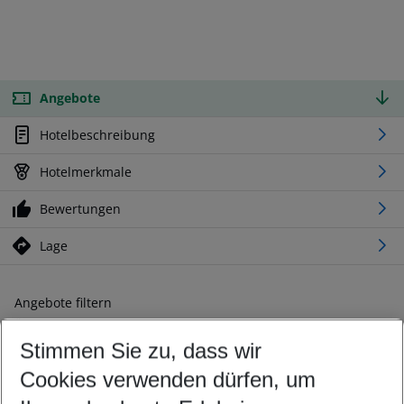
Angebote
Hotelbeschreibung
Hotelmerkmale
Bewertungen
Lage
Angebote filtern
Ändern Sie Ihre Kriterien nach Ihren Wünschen
Stimmen Sie zu, dass wir
Abflughafen wählen
Beliebiger Abflughafen
Cookies verwenden dürfen, um
Reisezeitraum wählen