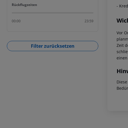
Rückflugzeiten
Rückflugzeiten
- Kre
Wic
00:00
23:59
Vor Or
planm
Zeit 
Filter zurücksetzen
schli
einen
Hin
Diese
Bedür