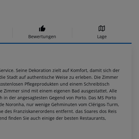
Bewertungen
Lage
vice. Seine Dekoration zielt auf Komfort, damit sich der
 die Stadt auf authentische Weise zu erleben. Die Zimmer
kostenlosen Pflegeprodukten und einem Schreibtisch
ie Zimmer sind mit einem eigenen Bad ausgestattet. Alle
ch in der angesagtesten Gegend von Porto. Das MS Porto
SA de Noronha, nur wenige Gehminuten vom Clérigos-Turm,
che des Franziskanerordens entfernt. das Soares dos Reis
end finden Sie auch einige der besten Restaurants,