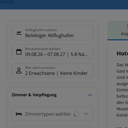
Abflughafen wählen
Ang
Beliebiger Abflughafen
Hot
Reisezeitraum wählen
Hot
09.08.26
–
07.08.27
5-8 Nächte
Das M
Wer wird verreisen
Gast 
2 Erwachsene
Keine Kinder
sind 
ausge
Einhe
Zimmer & Verpflegung
befin
den G
Museu
Zimmertypen wählen
Kondi