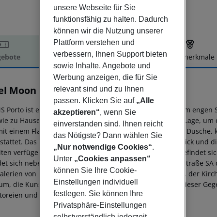
unsere Webseite für Sie
funktionsfähig zu halten. Dadurch
können wir die Nutzung unserer
Plattform verstehen und
verbessern, Ihnen Support bieten
ebote
Hotelbeschreibung
Hotelmerkmale
sowie Inhalte, Angebote und
elbeschreibung
Werbung anzeigen, die für Sie
el Moon & Sun Porto
relevant sind und zu Ihnen
4
passen. Klicken Sie auf
„Alle
S Porto ist ein modernes Hotel mit 48 Zimmern und einem engen Ser
akzeptieren“
, wenn Sie
wie zu Hause fühlen kann, und genießt eine privilegierte Lage, um
einverstanden sind. Ihnen reicht
mit einem Flachbild-Kabel-TV, einem Wasserkocher, einer Dusche, 
das Nötigste? Dann wählen Sie
stattet. Das Hotel verfügt über einige Zimmer mit Stadtblick und d
„Nur notwendige Cookies“
.
iten verfügen über einen Kleiderschrank. Die MS Porto befindet si
Unter
„Cookies anpassen“
det sich neben dem Carlos Alberto-Platz, genauer in der Straße 
können Sie Ihre Cookie-
alerien von Paris, dem Rektorat der Universität von Porto, der Kir
Einstellungen individuell
m, die Kunstgalerien der Stadt und andere Exlibris. In dieser Geg
festlegen. Sie können Ihre
toreien und Cafés der Stadt sowie Bars und Nachtleben.
Privatsphäre-Einstellungen
selbstverständlich jederzeit