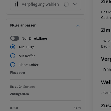
Ziel
Verpflegung wählen
Das M
Gast 
Flüge anpassen
Zim
Nur Direktflüge
- WLA
Bad -
Alle Flüge
Mit Koffer
Ver
Ohne Koffer
- Frü
Flugdauer
Flugdauer
Wel
Bis zu 24 Stunden
- Sau
Abflugzeiten
Abflugzeiten
Zus
00:00
23:59