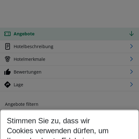
Angebote
Hotelbeschreibung
Hotelmerkmale
Bewertungen
Lage
Angebote filtern
Ändern Sie Ihre Kriterien nach Ihren Wünschen
Stimmen Sie zu, dass wir
Abflughafen wählen
Beliebiger Abflughafen
Cookies verwenden dürfen, um
Reisezeitraum wählen