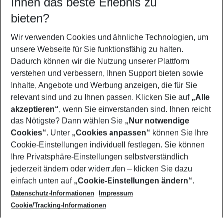
Ihnen das beste Erlebnis zu
11.08.26
–
09.08.27
5-8 Nächte
bieten?
Wer wird verreisen
2 Erwachsene
Keine Kinder
Wir verwenden Cookies und ähnliche Technologien, um
unsere Webseite für Sie funktionsfähig zu halten.
Mehr Filter anzeigen
Dadurch können wir die Nutzung unserer Plattform
verstehen und verbessern, Ihnen Support bieten sowie
Inhalte, Angebote und Werbung anzeigen, die für Sie
relevant sind und zu Ihnen passen. Klicken Sie auf
„Alle
akzeptieren“
, wenn Sie einverstanden sind. Ihnen reicht
das Nötigste? Dann wählen Sie
„Nur notwendige
Footer
Cookies“
. Unter
„Cookies anpassen“
können Sie Ihre
Footer navigation
Cookie-Einstellungen individuell festlegen. Sie können
Über uns
Ihre Privatsphäre-Einstellungen selbstverständlich
AGB
jederzeit ändern oder widerrufen – klicken Sie dazu
Service & Hilfe
Cookie-Einstellungen ändern
einfach unten auf
„Cookie-Einstellungen ändern“
.
Barrierefreies Reisen
Datenschutz-Informationen
Impressum
Cookie-Richtlinie
Folgen Sie uns
Check-in
Cookie/Tracking-Informationen
Datenschutz
FAQ
Impressum