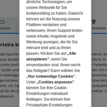
ähnliche Technologien, um
unsere Webseite für Sie
funktionsfähig zu halten. Dadurch
können wir die Nutzung unserer
Plattform verstehen und
ebote
Hotelbeschreibung
Hotelmerkmale
verbessern, Ihnen Support bieten
elbeschreibung
sowie Inhalte, Angebote und
Werbung anzeigen, die für Sie
rteira Sol
relevant sind und zu Ihnen
4
passen. Klicken Sie auf
„Alle
tel QuarteiraSol, eine kurze Fahrt vom Flughafen Faro entfernt, bef
zum Busbahnhof und nur wenige Schritte vom Strand entfernt. In d
akzeptieren“
, wenn Sie
urants und Bars. Das Hotel bietet 75 moderne Zimmer mit Parkett
einverstanden sind. Ihnen reicht
u Suiten und Superior-Zimmern mit Balkonen und Whirlpools. Ein täg
das Nötigste? Dann wählen Sie
im hoteleigenen Restaurant serviert. Zu den weiteren Annehmlichk
„Nur notwendige Cookies“
.
pa-Geräten, ein türkisches Bad, eine Sauna sowie kostenfreies WL
Unter
„Cookies anpassen“
tion, ein Tagungsraum und eine geräumige Lobbybar mit bequem
können Sie Ihre Cookie-
ot für die Gäste ab. Alle Zimmer verfügen über einen Fernseher, 
Einstellungen individuell
alwasser.
festlegen. Sie können Ihre
Privatsphäre-Einstellungen