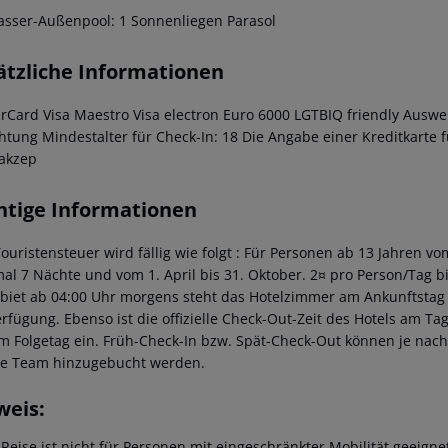
sser-Außenpool: 1 Sonnenliegen Parasol
ätzliche Informationen
rCard Visa Maestro Visa electron Euro 6000 LGTBIQ friendly Auswei
htung Mindestalter für Check-In: 18 Die Angabe einer Kreditkarte fü
 akzep
htige Informationen
Touristensteuer wird fällig wie folgt : Für Personen ab 13 Jahren v
al 7 Nächte und vom 1. April bis 31. Oktober. 2¤ pro Person/Tag 
ebiet ab 04:00 Uhr morgens steht das Hotelzimmer am Ankunftstag er
erfügung. Ebenso ist die offizielle Check-Out-Zeit des Hotels am Tag
m Folgetag ein. Früh-Check-In bzw. Spät-Check-Out können je nach
ce Team hinzugebucht werden.
weis:
 Reise ist nicht für Personen mit eingeschränkter Mobilität geeign