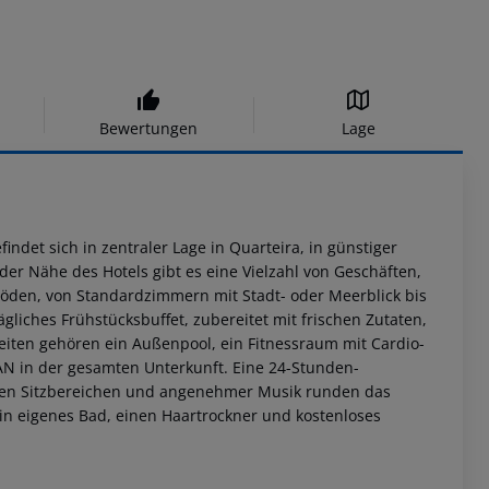
Bewertungen
Lage
indet sich in zentraler Lage in Quarteira, in günstiger
er Nähe des Hotels gibt es eine Vielzahl von Geschäften,
böden, von Standardzimmern mit Stadt- oder Meerblick bis
liches Frühstücksbuffet, zubereitet mit frischen Zutaten,
eiten gehören ein Außenpool, ein Fitnessraum mit Cardio-
AN in der gesamten Unterkunft. Eine 24-Stunden-
en Sitzbereichen und angenehmer Musik runden das
ein eigenes Bad, einen Haartrockner und kostenloses