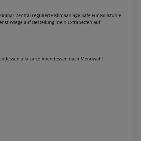
ibar Zentral regulierte Klimaanlage Safe Für Rollstühle
nst Wiege auf Bestellung: nein Extrabetten auf
bendessen à la carte Abendessen nach Menüwahl
 akzeptieren