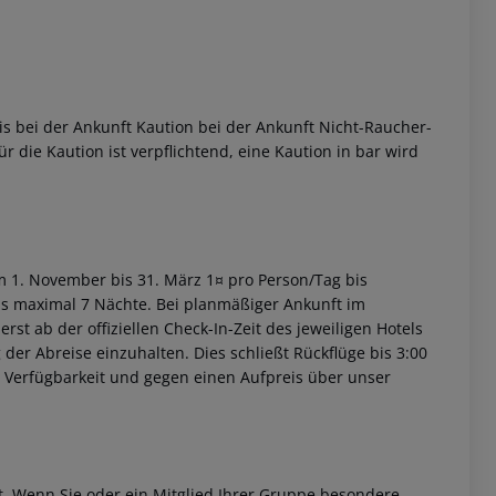
s bei der Ankunft Kaution bei der Ankunft Nicht-Raucher-
r die Kaution ist verpflichtend, eine Kaution in bar wird
om 1. November bis 31. März 1¤ pro Person/Tag bis
bis maximal 7 Nächte. Bei planmäßiger Ankunft im
st ab der offiziellen Check-In-Zeit des jeweiligen Hotels
 der Abreise einzuhalten. Dies schließt Rückflüge bis 3:00
 Verfügbarkeit und gegen einen Aufpreis über unser
et. Wenn Sie oder ein Mitglied Ihrer Gruppe besondere