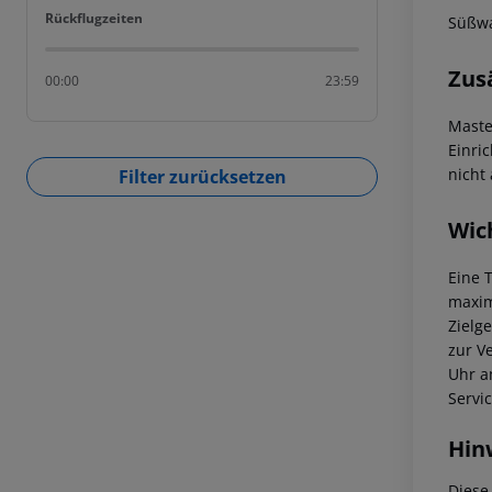
Rückflugzeiten
Rückflugzeiten
Süßwa
Zus
00:00
23:59
Maste
Einric
nicht
Filter zurücksetzen
Wic
Eine 
maxim
Zielg
zur V
Uhr a
Servi
Hin
Diese