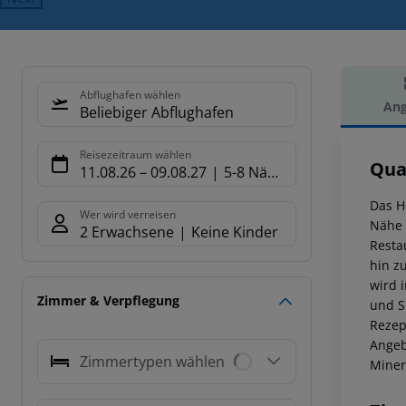
Abflughafen wählen
Ang
Beliebiger Abflughafen
Hot
Reisezeitraum wählen
Qua
11.08.26
–
09.08.27
5-8 Nächte
Das Ho
Wer wird verreisen
Nähe 
2 Erwachsene
Keine Kinder
Resta
hin z
wird 
Zimmer & Verpflegung
und S
Rezep
Angeb
Zimmertypen wählen
Miner