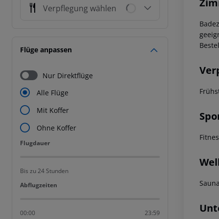
Zim
Verpflegung wählen
Badez
geeig
Beste
Flüge anpassen
Ver
Nur Direktflüge
Frühs
Alle Flüge
Mit Koffer
Spo
Ohne Koffer
Fitne
Flugdauer
Flugdauer
Wel
Bis zu 24 Stunden
Saun
Abflugzeiten
Abflugzeiten
Unt
00:00
23:59