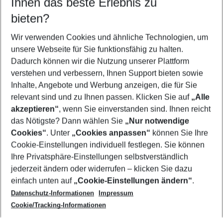
Ihnen das beste Erlebnis zu
09.08.26
–
07.08.27
5-8 Nächte
bieten?
Wer wird verreisen
2 Erwachsene
Keine Kinder
Wir verwenden Cookies und ähnliche Technologien, um
unsere Webseite für Sie funktionsfähig zu halten.
Mehr Filter anzeigen
Dadurch können wir die Nutzung unserer Plattform
verstehen und verbessern, Ihnen Support bieten sowie
Inhalte, Angebote und Werbung anzeigen, die für Sie
relevant sind und zu Ihnen passen. Klicken Sie auf
„Alle
akzeptieren“
, wenn Sie einverstanden sind. Ihnen reicht
das Nötigste? Dann wählen Sie
„Nur notwendige
Footer
Cookies“
. Unter
„Cookies anpassen“
können Sie Ihre
Footer navigation
Cookie-Einstellungen individuell festlegen. Sie können
Über uns
Ihre Privatsphäre-Einstellungen selbstverständlich
AGB
jederzeit ändern oder widerrufen – klicken Sie dazu
Service & Hilfe
Cookie-Einstellungen ändern
einfach unten auf
„Cookie-Einstellungen ändern“
.
Barrierefreies Reisen
Datenschutz-Informationen
Impressum
Cookie-Richtlinie
Folgen Sie uns
Check-in
Cookie/Tracking-Informationen
Datenschutz
FAQ
Impressum