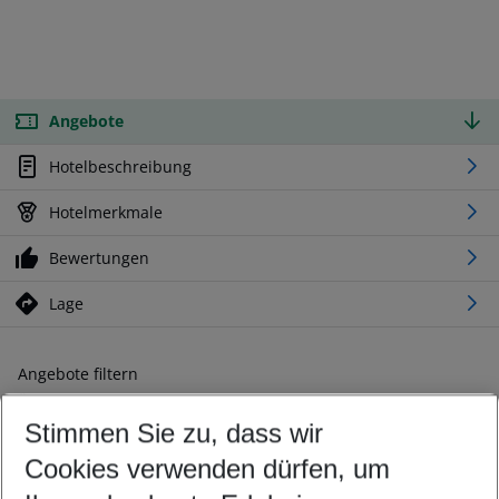
Angebote
Hotelbeschreibung
Hotelmerkmale
Bewertungen
Lage
Angebote filtern
Ändern Sie Ihre Kriterien nach Ihren Wünschen
Stimmen Sie zu, dass wir
Abflughafen wählen
Beliebiger Abflughafen
Cookies verwenden dürfen, um
Reisezeitraum wählen