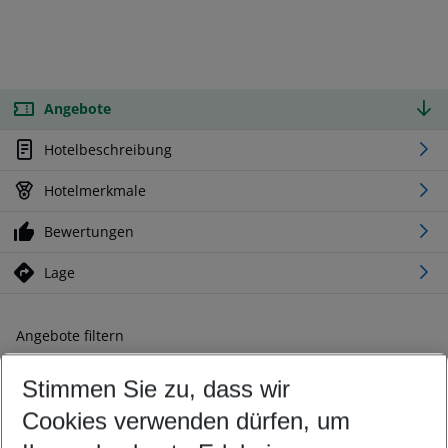
Angebote
Hotelbeschreibung
Hotelmerkmale
Bewertungen
Lage
Angebote filtern
Ändern Sie Ihre Kriterien nach Ihren Wünschen
Stimmen Sie zu, dass wir
Abflughafen wählen
Beliebiger Abflughafen
Cookies verwenden dürfen, um
Reisezeitraum wählen