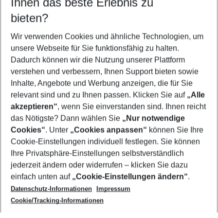
Ihnen das beste Erlebnis zu
08.08.26
–
06.08.27
5-8 Nächte
bieten?
Wer wird verreisen
2 Erwachsene
Keine Kinder
Wir verwenden Cookies und ähnliche Technologien, um
unsere Webseite für Sie funktionsfähig zu halten.
Mehr Filter anzeigen
Dadurch können wir die Nutzung unserer Plattform
verstehen und verbessern, Ihnen Support bieten sowie
Inhalte, Angebote und Werbung anzeigen, die für Sie
relevant sind und zu Ihnen passen. Klicken Sie auf
„Alle
akzeptieren“
, wenn Sie einverstanden sind. Ihnen reicht
das Nötigste? Dann wählen Sie
„Nur notwendige
Footer
Cookies“
. Unter
„Cookies anpassen“
können Sie Ihre
Footer navigation
Cookie-Einstellungen individuell festlegen. Sie können
Über uns
Ihre Privatsphäre-Einstellungen selbstverständlich
AGB
jederzeit ändern oder widerrufen – klicken Sie dazu
Service & Hilfe
Cookie-Einstellungen ändern
einfach unten auf
„Cookie-Einstellungen ändern“
.
Barrierefreies Reisen
Datenschutz-Informationen
Impressum
Cookie-Richtlinie
Folgen Sie uns
Check-in
Cookie/Tracking-Informationen
Datenschutz
FAQ
Impressum