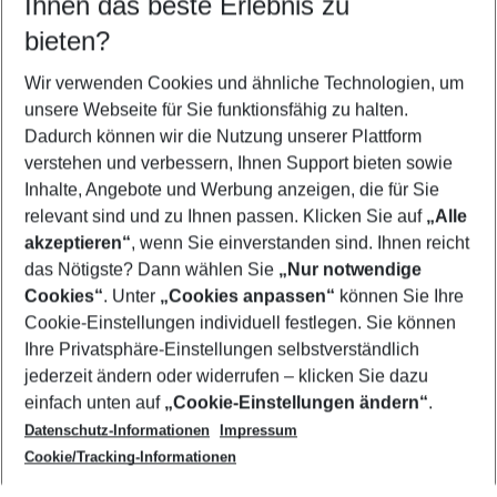
Ihnen das beste Erlebnis zu
12.08.26
–
10.08.27
5-8 Nächte
bieten?
Wer wird verreisen
2 Erwachsene
Keine Kinder
Wir verwenden Cookies und ähnliche Technologien, um
unsere Webseite für Sie funktionsfähig zu halten.
Mehr Filter anzeigen
Dadurch können wir die Nutzung unserer Plattform
verstehen und verbessern, Ihnen Support bieten sowie
Inhalte, Angebote und Werbung anzeigen, die für Sie
relevant sind und zu Ihnen passen. Klicken Sie auf
„Alle
akzeptieren“
, wenn Sie einverstanden sind. Ihnen reicht
das Nötigste? Dann wählen Sie
„Nur notwendige
Footer
Cookies“
. Unter
„Cookies anpassen“
können Sie Ihre
Footer navigation
Cookie-Einstellungen individuell festlegen. Sie können
Über uns
Ihre Privatsphäre-Einstellungen selbstverständlich
AGB
jederzeit ändern oder widerrufen – klicken Sie dazu
Service & Hilfe
Cookie-Einstellungen ändern
einfach unten auf
„Cookie-Einstellungen ändern“
.
Barrierefreies Reisen
Datenschutz-Informationen
Impressum
Cookie-Richtlinie
Folgen Sie uns
Check-in
Cookie/Tracking-Informationen
Datenschutz
FAQ
Impressum