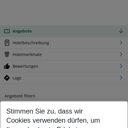
Angebote
Hotelbeschreibung
Hotelmerkmale
Bewertungen
Lage
Angebote filtern
Ändern Sie Ihre Kriterien nach Ihren Wünschen
Stimmen Sie zu, dass wir
Abflughafen wählen
Beliebiger Abflughafen
Cookies verwenden dürfen, um
Reisezeitraum wählen