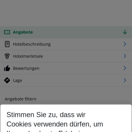
Angebote
Hotelbeschreibung
Hotelmerkmale
Bewertungen
Lage
Angebote filtern
Ändern Sie Ihre Kriterien nach Ihren Wünschen
Stimmen Sie zu, dass wir
Abflughafen wählen
Beliebiger Abflughafen
Cookies verwenden dürfen, um
Reisezeitraum wählen