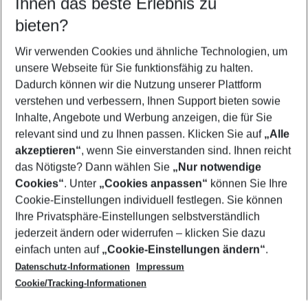
Ihnen das beste Erlebnis zu
09.08.26
–
07.08.27
5-8 Nächte
bieten?
Wer wird verreisen
2 Erwachsene
Keine Kinder
Wir verwenden Cookies und ähnliche Technologien, um
unsere Webseite für Sie funktionsfähig zu halten.
Mehr Filter anzeigen
Dadurch können wir die Nutzung unserer Plattform
verstehen und verbessern, Ihnen Support bieten sowie
Inhalte, Angebote und Werbung anzeigen, die für Sie
relevant sind und zu Ihnen passen. Klicken Sie auf
„Alle
akzeptieren“
, wenn Sie einverstanden sind. Ihnen reicht
das Nötigste? Dann wählen Sie
„Nur notwendige
Footer
Cookies“
. Unter
„Cookies anpassen“
können Sie Ihre
Footer navigation
Cookie-Einstellungen individuell festlegen. Sie können
Über uns
Ihre Privatsphäre-Einstellungen selbstverständlich
AGB
jederzeit ändern oder widerrufen – klicken Sie dazu
Service & Hilfe
Cookie-Einstellungen ändern
einfach unten auf
„Cookie-Einstellungen ändern“
.
Barrierefreies Reisen
Datenschutz-Informationen
Impressum
Cookie-Richtlinie
Folgen Sie uns
Check-in
Cookie/Tracking-Informationen
Datenschutz
FAQ
Impressum