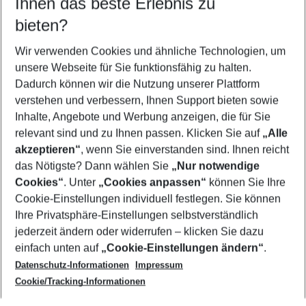
Ihnen das beste Erlebnis zu
11.08.26
–
09.08.27
5-8 Nächte
bieten?
Wer wird verreisen
2 Erwachsene
Keine Kinder
Wir verwenden Cookies und ähnliche Technologien, um
unsere Webseite für Sie funktionsfähig zu halten.
Mehr Filter anzeigen
Dadurch können wir die Nutzung unserer Plattform
verstehen und verbessern, Ihnen Support bieten sowie
Inhalte, Angebote und Werbung anzeigen, die für Sie
relevant sind und zu Ihnen passen. Klicken Sie auf
„Alle
akzeptieren“
, wenn Sie einverstanden sind. Ihnen reicht
das Nötigste? Dann wählen Sie
„Nur notwendige
Footer
Cookies“
. Unter
„Cookies anpassen“
können Sie Ihre
Footer navigation
Cookie-Einstellungen individuell festlegen. Sie können
Über uns
Ihre Privatsphäre-Einstellungen selbstverständlich
AGB
jederzeit ändern oder widerrufen – klicken Sie dazu
Service & Hilfe
Cookie-Einstellungen ändern
einfach unten auf
„Cookie-Einstellungen ändern“
.
Barrierefreies Reisen
Datenschutz-Informationen
Impressum
Cookie-Richtlinie
Folgen Sie uns
Check-in
Cookie/Tracking-Informationen
Datenschutz
FAQ
Impressum