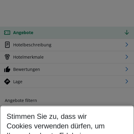
Angebote
Hotelbeschreibung
Hotelmerkmale
Bewertungen
Lage
Angebote filtern
Ändern Sie Ihre Kriterien nach Ihren Wünschen
Stimmen Sie zu, dass wir
Abflughafen wählen
Beliebiger Abflughafen
Cookies verwenden dürfen, um
Reisezeitraum wählen