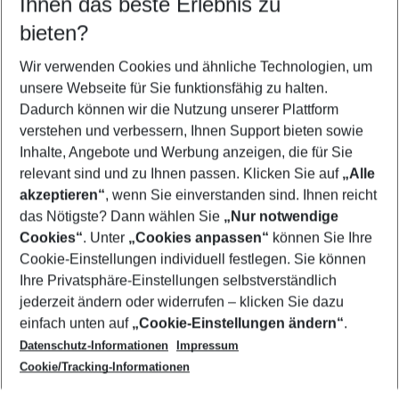
Ihnen das beste Erlebnis zu
09.08.26
–
07.08.27
5-8 Nächte
bieten?
Wer wird verreisen
2 Erwachsene
Keine Kinder
Wir verwenden Cookies und ähnliche Technologien, um
unsere Webseite für Sie funktionsfähig zu halten.
Mehr Filter anzeigen
Dadurch können wir die Nutzung unserer Plattform
verstehen und verbessern, Ihnen Support bieten sowie
Inhalte, Angebote und Werbung anzeigen, die für Sie
relevant sind und zu Ihnen passen. Klicken Sie auf
„Alle
akzeptieren“
, wenn Sie einverstanden sind. Ihnen reicht
das Nötigste? Dann wählen Sie
„Nur notwendige
Footer
Cookies“
. Unter
„Cookies anpassen“
können Sie Ihre
Footer navigation
Cookie-Einstellungen individuell festlegen. Sie können
Über uns
Ihre Privatsphäre-Einstellungen selbstverständlich
AGB
jederzeit ändern oder widerrufen – klicken Sie dazu
Service & Hilfe
Cookie-Einstellungen ändern
einfach unten auf
„Cookie-Einstellungen ändern“
.
Barrierefreies Reisen
Datenschutz-Informationen
Impressum
Cookie-Richtlinie
Folgen Sie uns
Check-in
Cookie/Tracking-Informationen
Datenschutz
FAQ
Impressum