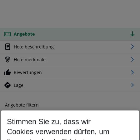
Angebote
Hotelbeschreibung
Hotelmerkmale
Bewertungen
Lage
Angebote filtern
Ändern Sie Ihre Kriterien nach Ihren Wünschen
Stimmen Sie zu, dass wir
Abflughafen wählen
Beliebiger Abflughafen
Cookies verwenden dürfen, um
Reisezeitraum wählen