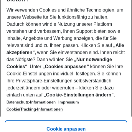
Wer wird verreisen
2 Erwachsene
Keine Kinder
Wir verwenden Cookies und ähnliche Technologien, um
unsere Webseite für Sie funktionsfähig zu halten.
Mehr Filter anzeigen
Dadurch können wir die Nutzung unserer Plattform
verstehen und verbessern, Ihnen Support bieten sowie
Inhalte, Angebote und Werbung anzeigen, die für Sie
relevant sind und zu Ihnen passen. Klicken Sie auf
„Alle
akzeptieren“
, wenn Sie einverstanden sind. Ihnen reicht
das Nötigste? Dann wählen Sie
„Nur notwendige
Footer
Cookies“
. Unter
„Cookies anpassen“
können Sie Ihre
Footer navigation
Cookie-Einstellungen individuell festlegen. Sie können
Über uns
Ihre Privatsphäre-Einstellungen selbstverständlich
AGB
jederzeit ändern oder widerrufen – klicken Sie dazu
Service & Hilfe
Cookie-Einstellungen ändern
einfach unten auf
„Cookie-Einstellungen ändern“
.
Barrierefreies Reisen
Datenschutz-Informationen
Impressum
Cookie-Richtlinie
Folgen Sie uns
Check-in
Cookie/Tracking-Informationen
Datenschutz
FAQ
Impressum
Flugbeschränkungen
Hilfe & Kontakt
Cookie anpassen