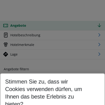
Angebote
Hotelbeschreibung
Hotelmerkmale
Lage
Angebote filtern
Ändern Sie Ihre Kriterien nach Ihren Wünschen
Stimmen Sie zu, dass wir
Abflughafen wählen
Beliebiger Abflughafen
Cookies verwenden dürfen, um
Reisezeitraum wählen
Ihnen das beste Erlebnis zu
10.08.26
–
08.08.27
5-8 Nächte
bieten?