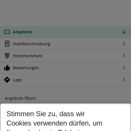
Angebote
Hotelbeschreibung
Hotelmerkmale
Bewertungen
Lage
Angebote filtern
Ändern Sie Ihre Kriterien nach Ihren Wünschen
Stimmen Sie zu, dass wir
Abflughafen wählen
Beliebiger Abflughafen
Cookies verwenden dürfen, um
Reisezeitraum wählen