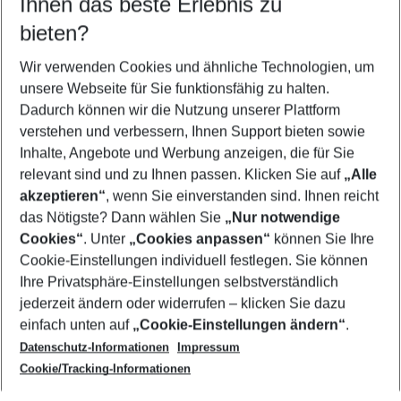
Ihnen das beste Erlebnis zu
08.08.26
–
06.08.27
5-8 Nächte
bieten?
Wer wird verreisen
2 Erwachsene
Keine Kinder
Wir verwenden Cookies und ähnliche Technologien, um
unsere Webseite für Sie funktionsfähig zu halten.
Mehr Filter anzeigen
Dadurch können wir die Nutzung unserer Plattform
verstehen und verbessern, Ihnen Support bieten sowie
Inhalte, Angebote und Werbung anzeigen, die für Sie
relevant sind und zu Ihnen passen. Klicken Sie auf
„Alle
akzeptieren“
, wenn Sie einverstanden sind. Ihnen reicht
das Nötigste? Dann wählen Sie
„Nur notwendige
Footer
Cookies“
. Unter
„Cookies anpassen“
können Sie Ihre
Footer navigation
Cookie-Einstellungen individuell festlegen. Sie können
Über uns
Ihre Privatsphäre-Einstellungen selbstverständlich
AGB
jederzeit ändern oder widerrufen – klicken Sie dazu
Service & Hilfe
Cookie-Einstellungen ändern
einfach unten auf
„Cookie-Einstellungen ändern“
.
Barrierefreies Reisen
Datenschutz-Informationen
Impressum
Cookie-Richtlinie
Folgen Sie uns
Check-in
Cookie/Tracking-Informationen
Datenschutz
FAQ
Impressum